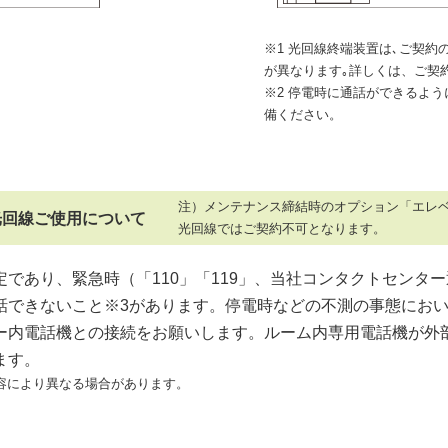
※1 光回線終端装置は､ご契
が異なります｡詳しくは、ご契
※2 停電時に通話ができるよう
備ください。
注）メンテナンス締結時のオプション「エレ
光回線ご使用について
光回線ではご契約不可となります。
であり、緊急時（「110」「119」、当社コンタクトセンタ
話できないこと※3があります。停電時などの不測の事態にお
ー内電話機との接続をお願いします。ルーム内専用電話機が外
ます。
内容により異なる場合があります。