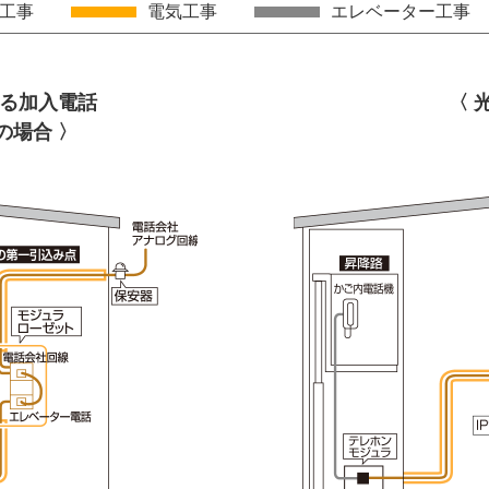
工事
電気工事
エレベーター工事
よる加入電話
〈 
の場合 〉