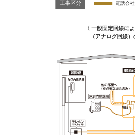
工事区分
電話会社
〈 一般固定回線に
（アナログ回線）