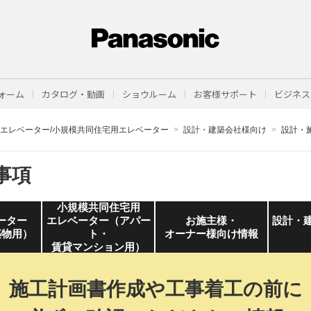
ォーム
カタログ・動画
ショウルーム
お客様サポート
ビジネス
型エレベーター/小規模共同住宅用エレベーター
設計・建築会社様向け
設計・
事項
小規模共同住宅用
ーター
エレベーター（アパー
お施主様・
設計・
築物用）
ト・
オーナー様向け情報
賃貸マンション用）
施工計画書作成や工事着工の前に