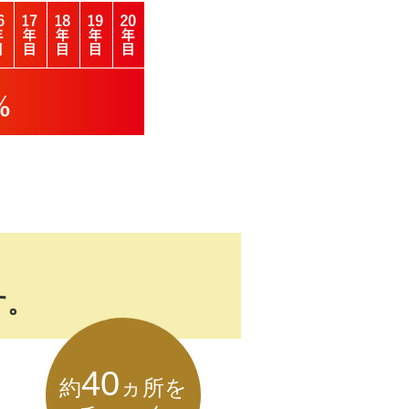
す。
40
約
ヵ所を