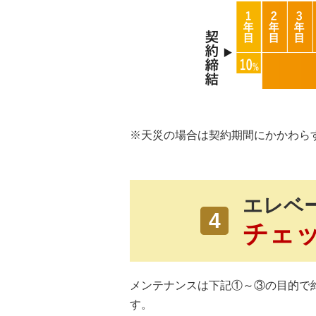
※天災の場合は契約期間にかかわらす
エレベ
4
チェ
メンテナンスは下記①～③の目的で
す。