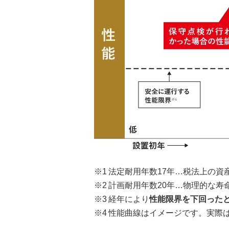
法定耐用年数17年…税法上の資
計画耐用年数20年…物理的な寿
経年により
性能限界を下回った
性能曲線はイメージです。実際