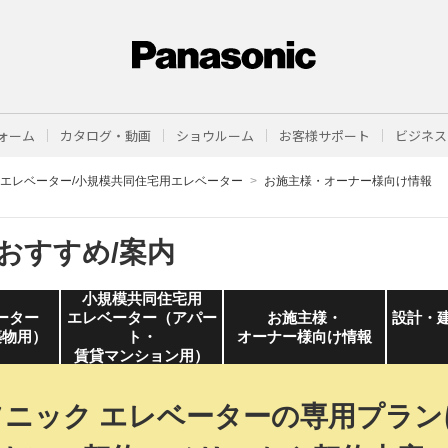
ォーム
カタログ・動画
ショウルーム
お客様サポート
ビジネス
型エレベーター/小規模共同住宅用エレベーター
お施主様・オーナー様向け情報
おすすめ/案内
小規模共同住宅用
ーター
エレベーター（アパー
お施主様・
設計・
築物用）
ト・
オーナー様向け情報
賃貸マンション用）
ニック エレベーターの
専用プラン