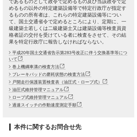
であるものとして政令で定めるもの及び当該政令で定
めるもの以外の特定建築設備等で特定行政庁が指定す
るものの所有者は、これらの特定建築設備等につい
て、国土交通省令で定めるところにより、定期に、一
級建築士若しくは二級建築士又は建築設備等検査員資
格者証の交付を受けている者に検査をさせて、その結
果を特定行政庁に報告しなければならない。
平成20年国土交通省告示第283号改正に伴う交換基準等につ
いて
巻上機綱車溝の検査方法
ブレーキパッドの磨耗状態の検査方法
戸開走行保護装置検査表（油圧式・ロープ式）
油圧式維持管理マニュアル
ロープ式維持管理マニュアル
過速スイッチの作動速度測定手順
本件に関するお問合せ先