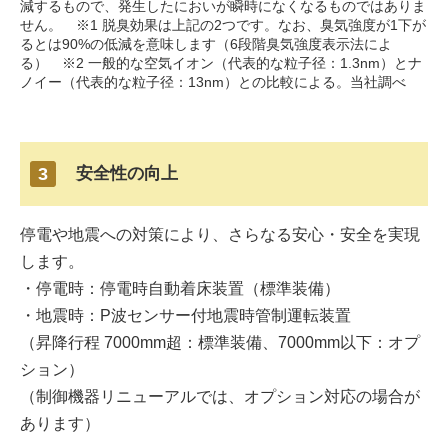
減するもので、発生したにおいが瞬時になくなるものではありま
せん。 ※1 脱臭効果は上記の2つです。なお、臭気強度が1下が
るとは90%の低減を意味します（6段階臭気強度表示法によ
る） ※2 一般的な空気イオン（代表的な粒子径：1.3nm）とナ
ノイー（代表的な粒子径：13nm）との比較による。当社調べ
3
安全性の向上
停電や地震への対策により、さらなる安心・安全を実現
します。
・停電時：停電時自動着床装置（標準装備）
・地震時：P波センサー付地震時管制運転装置
（昇降行程 7000mm超：標準装備、7000mm以下：オプ
ション）
（制御機器リニューアルでは、オプション対応の場合が
あります）