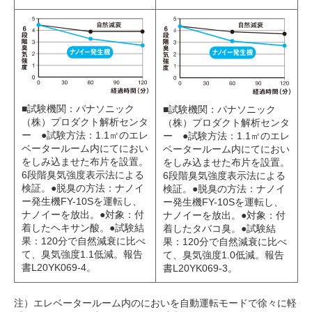
■試験機関：パナソニック
■試験機関：パナソニック
（株）プロダクト解析センタ
（株）プロダクト解析センタ
ー ●試験方法：1.1㎡のエレ
ー ●試験方法：1.1㎡のエレ
ベータールーム内にてにおい
ベータールーム内にてにおい
をしみ込ませた布片を設置。
をしみ込ませた布片を設置。
6段階臭気強度表示法による
6段階臭気強度表示法による
検証。●脱臭の方法：ナノイ
検証。●脱臭の方法：ナノイ
ー発生機FY-10Sを運転し、
ー発生機FY-10Sを運転し、
ナノイーを放出。●対象：付
ナノイーを放出。●対象：付
着したヘキサン酸。●試験結
着したタバコ臭。●試験結
果：120分で自然減衰に比べ
果：120分で自然減衰に比べ
て、臭気強度1.1低減。報告
て、臭気強度1.0低減。報告
書L20YK069-4。
書L20YK069-3。
注）エレベータールーム内のにおいを自動運転モードで徐々に軽