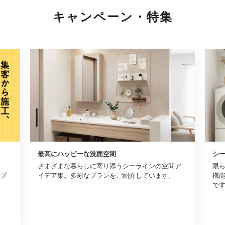
キャンペーン・特集
最高にハッピーな洗面空間
シ
さまざまな暮らしに寄り添うシーラインの空間ア
限
プ
イデア集。多彩なプランをご紹介しています。
機
で