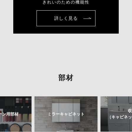
きれいのための機能性
詳しく見る
部材
収
ーン用部材
ミラーキャビネット
（キャビネッ