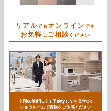
リアル
オンライン
でも
でも
お気軽
ご相談
に
ください
全国60箇所以上！予約なしでも見学OK
ショウルームで実物をご体感ください