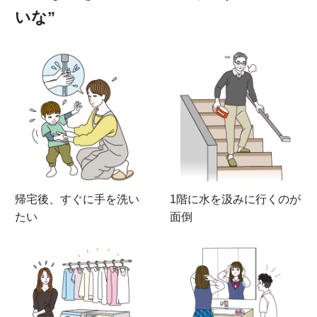
いな”
帰宅後、
すぐに手を洗い
1階に水を汲みに
行くのが
たい
面倒