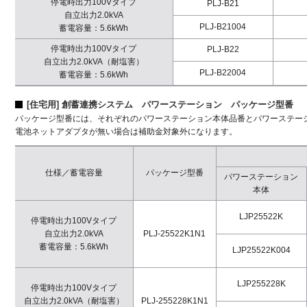
停電時出力100Vタイプ
PLJ-B21
自立出力2.0kVA
PLJ-B21004
蓄電容量：5.6kWh
停電時出力100Vタイプ
PLJ-B22
自立出力2.0kVA（耐塩害）
PLJ-B22004
蓄電容量：5.6kWh
[住宅用] 創蓄連携システム パワーステーション パッケージ型番
パッケージ型番には、それぞれのパワーステーション本体品番とパワーステー
電池ネットアダプタが無い場合は補助金対象外になります。
仕様／蓄電容量
パッケージ型番
パワーステーション
本体
LJP25522K
停電時出力100Vタイプ
自立出力2.0kVA
PLJ-25522K1N1
蓄電容量：5.6kWh
LJP25522K004
LJP255228K
停電時出力100Vタイプ
自立出力2.0kVA（耐塩害）
PLJ-255228K1N1