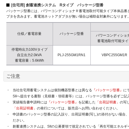
[住宅用] 創蓄連携システム Rタイプ パッケージ型番
パッケージ型番には、パワーコンディショナＲ蓄電池取付可能タイプ本体品番
プタを含みます。蓄電池ネットアダプタが無い場合は補助金対象外になります
仕様／蓄電容量
パッケージ型番
パワーコンディショ
蓄電池取付可能タイ
停電時出力100Vタイプ
自立出力2.0kVA
PLJ-255GM1RN1
VBPC255GM1R
蓄電容量：5.6kWh
ご注意
・
当社住宅用蓄電システムは個別機器型番とは異なる
『パッケージ型番』
に
SIIへ提出する書類（見積書・領収書等）には、パッケージ型番を必ずご記
・
実績報告書申請時には
『パッケージ型番』
を記載した
「出荷証明書」
の写
「出荷証明書」
の発行については、販売店へお問い合わせください。
・
申請書のパッケージ型番の記入誤り、出荷証明書(写し)の添付がない場合
ださい。
・
創蓄連携システムは、SIIの公募要領で規定されている「再生可能エネル