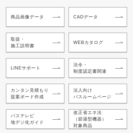
商品画像データ
CADデータ
取扱・
WEBカタログ
施工説明書
法令・
LINEサポート
制度認定書関連
カンタン見積もり
法人向け
提案ボード作成
バスルームページ
改正省エネ法
バステレビ
（節湯型機器）
地デジ化ガイド
対象商品