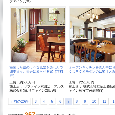
ファイン安城)
額装した絵のような風景を楽しんで
オープンキッチンを真ん中に 
四季折々、快適に暮らせる家［京都
くつろぐ和モダンのLDK［大
府］
工費：約680万円
工費：約510万円
施工店： リファイン京田辺 アルス
施工店： 株式会社椎葉工務店(
株式会社(旧:リファイン京田辺)
ァイン枚方市民病院前)
« 前の20件
3
4
5
6
7
8
9
10
11
1
257