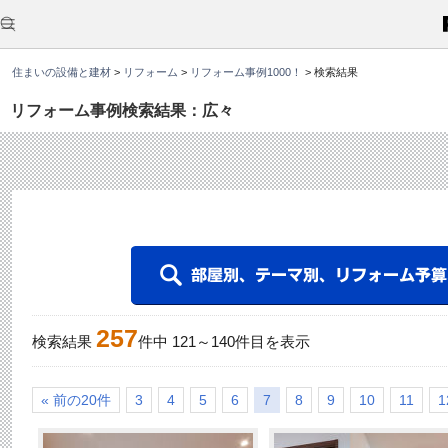
こ
こ
か
ら
本
住まいの設備と建材
>
リフォーム
>
リフォーム事例1000！
>
検索結果
文
で
す
リフォーム事例検索結果：広々
。
257
検索結果
件中
121
～
140
件目を表示
« 前の20件
3
4
5
6
7
8
9
10
11
1