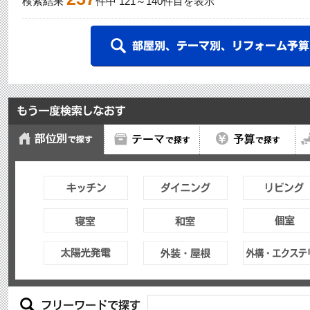
検索結果
件中
121
～
140
件目を表示