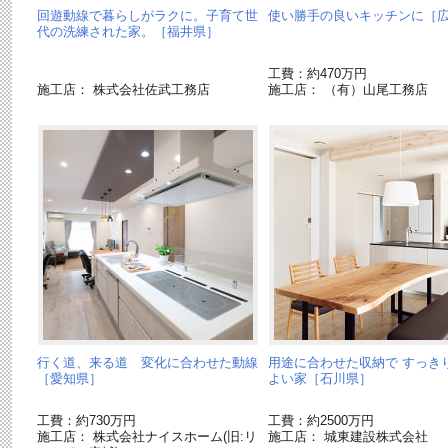
回遊動線で暮らしがラクに。子育て世
使い勝手の良いキッチンに［
代の洗練された家。［福井県］
工費：約470万円
施工店： 株式会社佐武工務店
施工店： （有）山尾工務店
行く道、来る道 変化に合わせた動線
用途に合わせた収納で すっき
［愛知県］
よい家［石川県］
工費：約730万円
工費：約2500万円
施工店： 株式会社ナイスホーム(旧:リ
施工店： 城東建設株式会社