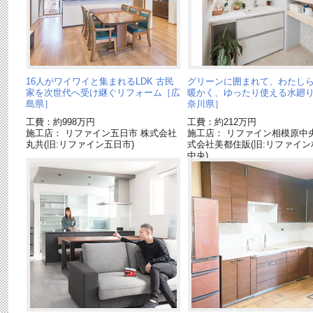
16人がワイワイと集まれるLDK 古民
グリーンに囲まれて、わたし
家を次世代へ受け継ぐリフォーム［広
暖かく、ゆったり使える水廻
島県］
奈川県］
工費：約998万円
工費：約212万円
施工店： リファイン五日市 株式会社
施工店： リファイン相模原中
丸共(旧:リファイン五日市)
式会社美都住販(旧:リファイン
中央)