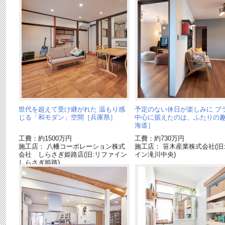
世代を超えて受け継がれた 温もり感
予定のない休日が楽しみに プ
じる「和モダン」空間［兵庫県］
中心に据えたのは、ふたりの
海道］
工費：約1500万円
工費：約730万円
施工店： 八幡コーポレーション株式
施工店： 笹木産業株式会社(旧
会社 しらさぎ姫路店(旧:リファイン
イン滝川中央)
しらさぎ姫路)