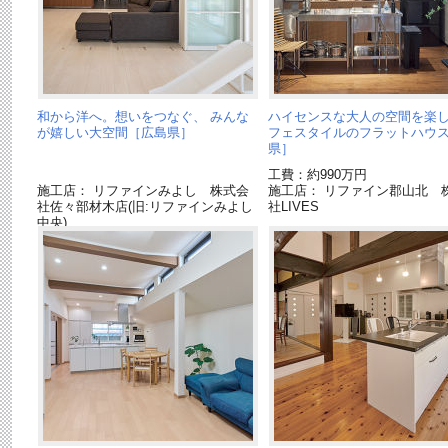
和から洋へ。想いをつなぐ、 みんな
ハイセンスな大人の空間を楽し
が嬉しい大空間［広島県］
フェスタイルのフラットハウ
県］
工費：約990万円
施工店： リファインみよし 株式会
施工店： リファイン郡山北 
社佐々部材木店(旧:リファインみよし
社LIVES
中央)