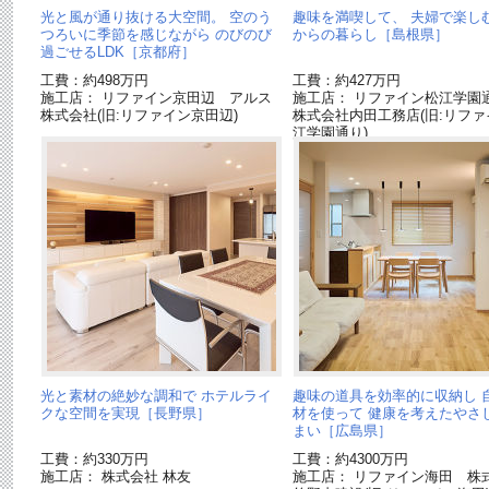
光と風が通り抜ける大空間。 空のう
趣味を満喫して、 夫婦で楽し
つろいに季節を感じながら のびのび
からの暮らし［島根県］
過ごせるLDK［京都府］
工費：約498万円
工費：約427万円
施工店： リファイン京田辺 アルス
施工店： リファイン松江学
株式会社(旧:リファイン京田辺)
株式会社内田工務店(旧:リファ
江学園通り)
光と素材の絶妙な調和で ホテルライ
趣味の道具を効率的に収納し 
クな空間を実現［長野県］
材を使って 健康を考えたやさ
まい［広島県］
工費：約330万円
工費：約4300万円
施工店： 株式会社 林友
施工店： リファイン海田 株