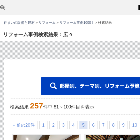
こ
こ
か
ら
本
住まいの設備と建材
>
リフォーム
>
リフォーム事例1000！
>
検索結果
文
で
す
リフォーム事例検索結果：広々
。
257
検索結果
件中
81
～
100
件目を表示
« 前の20件
1
2
3
4
5
6
7
8
9
10