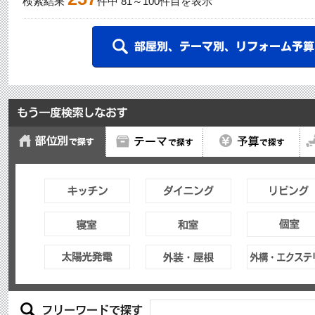
検索結果
件中
81
～
100
件目を表示