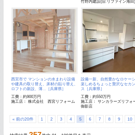
竹野内建設(旧:リファイン海田
西宮市で マンションの水まわり設備
設備一新、自然豊かなロケー
や建具の取り替え、床材の貼り替え、
楽しめるちょっと贅沢なセカ
ロフトの新設、薄...［兵庫県］
ス［兵庫県］
工費：約900万円
工費：約550万円
施工店： 株式会社 西宮リフォーム
施工店： サンカラーズリフ
御影店
« 前の20件
1
2
3
4
5
6
7
8
9
10
257