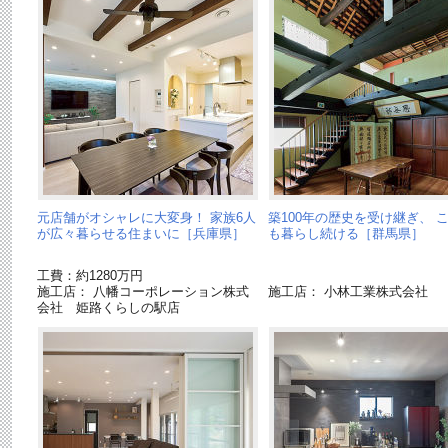
元店舗がオシャレに大変身！ 家族6人
築100年の歴史を受け継ぎ、 
が広々暮らせる住まいに［兵庫県］
も暮らし続ける［群馬県］
工費：約1280万円
施工店： 八幡コーポレーション株式
施工店： 小林工業株式会社
会社 姫路くらしの駅店