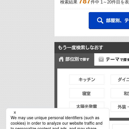
787
検索結果
件中
1
～
20
件目を表