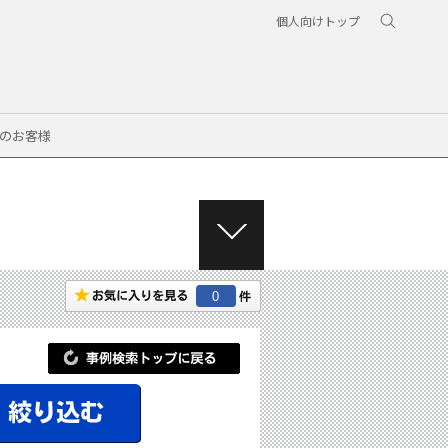
個人向けトップ
のお客様
M
E
N
0
U