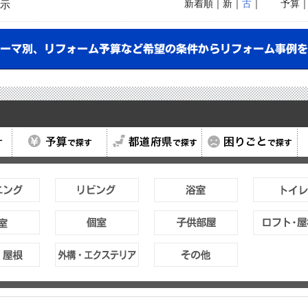
新着順
｜新｜
古
｜
予算
示