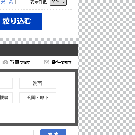
｜
安
｜
高
｜
表示件数