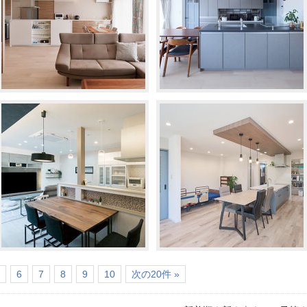
6
7
8
9
10
次の20件 »