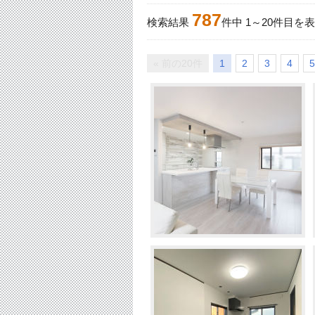
787
検索結果
件中
1
～
20
件目を表
« 前の20件
1
2
3
4
5