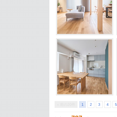
« 前の20件
1
2
3
4
5