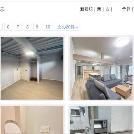
新着順
｜新｜
古
｜
予算
示
6
7
8
9
10
次の20件 »