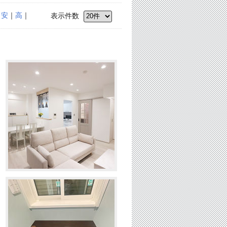
｜
安
｜
高
｜
表示件数