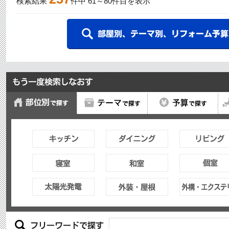
検索結果
件中
61
～
80
件目を表示