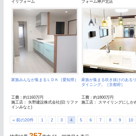
イリフォーム
フォーム神戸北店
家族みんなが集まるＬＤＫ［愛知県］
家族が集まる吹き抜けのある
ダイニング。［京都府］
工費：約1160万円
工費：約1800万円
施工店： 矢野建設株式会社(旧:リファ
施工店： スマイリングにしか
インみなと)
« 前の20件
1
2
3
4
5
6
7
8
9
10
257