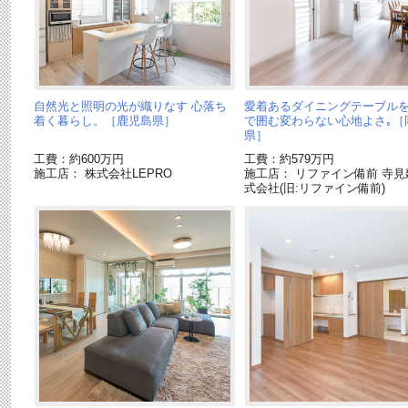
自然光と照明の光が織りなす 心落ち
愛着あるダイニングテーブルを
着く暮らし。［鹿児島県］
で囲む変わらない心地よさ｡［
県］
工費：約600万円
工費：約579万円
施工店： 株式会社LEPRO
施工店： リファイン備前 寺見
式会社(旧:リファイン備前)