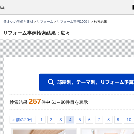
こ
こ
か
ら
本
住まいの設備と建材
>
リフォーム
>
リフォーム事例1000！
>
検索結果
文
で
す
リフォーム事例検索結果：広々
。
257
検索結果
件中
61
～
80
件目を表示
« 前の20件
1
2
3
4
5
6
7
8
9
10