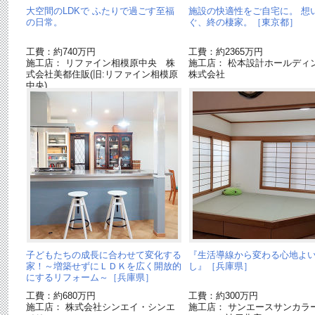
大空間のLDKで ふたりで過ごす至福
施設の快適性をご自宅に。 想
の日常。
ぐ、終の棲家。［東京都］
工費：約740万円
工費：約2365万円
施工店： リファイン相模原中央 株
施工店： 松本設計ホールディ
式会社美都住販(旧:リファイン相模原
株式会社
中央)
子どもたちの成長に合わせて変化する
『生活導線から変わる心地よ
家！～増築せずにＬＤＫを広く開放的
し』［兵庫県］
にするリフォーム～［兵庫県］
工費：約680万円
工費：約300万円
施工店： 株式会社シンエイ・シンエ
施工店： サンエースサンカラ