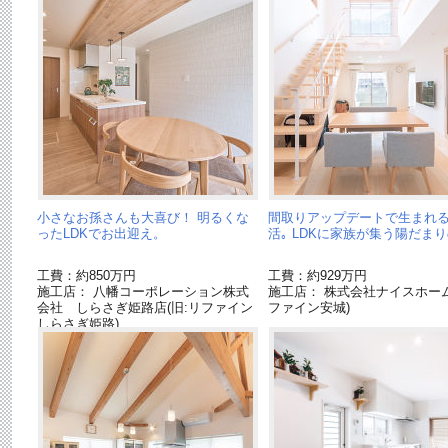
小さなお孫さんも大喜び！ 明るくな
間取りアップデートで生まれ
ったLDKでお出迎え。
活｡ LDKに家族が集う陽だまり
工費：約850万円
工費：約929万円
施工店： 八幡コーポレーション株式
施工店： 株式会社ナイスホーム
会社 しらさぎ姫路店(旧:リファイン
ファイン安城)
しらさぎ姫路)