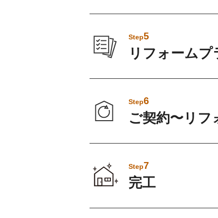
5
Step
リフォームプ
6
Step
ご契約〜リフ
7
Step
完工