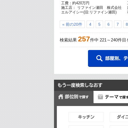
工費：約420万円
施工店： リファイン瀬田 株式会社
エルアイシー(旧:リファイン瀬田)
« 前の20件
4
5
6
7
8
257
検索結果
件中
221
～
240
件目