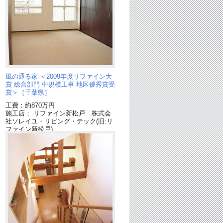
ン
風の通る家 ＜2009年度リファイン大
賞 総合部門 中規模工事 地区優秀賞受
賞＞［千葉県］
工費：約870万円
施工店： リファイン新松戸 株式会
社ソレイユ・リビング・テック(旧:リ
ファイン新松戸)