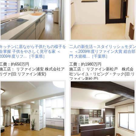
キッチンに居ながら子供たちの様子を
二人の新生活～スタイリッシュモダ
全掌握 子供をやさしく見守る家 ＜
～ ＜2009年度リファイン大賞 総合部
2009年度リフ...［千葉県］
門 大規模...［千葉県］
工費：約650万円
工費：約1980万円
施工店： リファイン浦安 株式会社ア
施工店： リファイン新松戸 株式会
リヴァ(旧:リファイン浦安)
社ソレイユ・リビング・テック(旧:リ
ファイン新松戸)