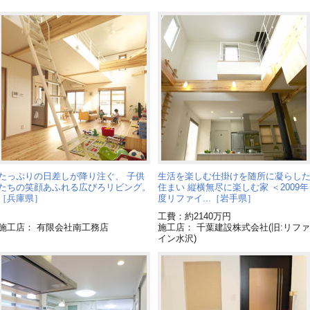
たっぷりの日差しが降り注ぐ、 子供
生活を楽しむ仕掛けを随所に凝らし
たちの笑顔あふれる広びろリビング。
住まい 縦横無尽に楽しむ家 ＜2009年
［兵庫県］
度リファイ...［岩手県］
工費：約2140万円
施工店： 有限会社南工務店
施工店： 千葉建設株式会社(旧:リファ
イン水沢)