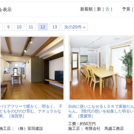
新着順
｜新｜
古
｜
予算
を表示
9
10
11
12
13
次の20件 »
バリアフリーで暖かく、明るく。 子
自由に使いこなせるＬＤＫで家族だ
どもをのびのび育む、ナチュラルな
らん。 3世代の想いを結集した明るい
家。［滋賀県］
家。［愛媛県］
工費：約50万円
施工店： （株）富田建設
施工店： 有限会社 馬越工務店