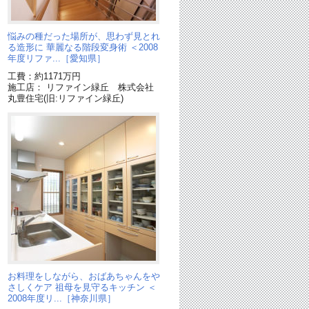
通
悩みの種だった場所が、思わず見とれ
る造形に 華麗なる階段変身術 ＜2008
年度リファ...［愛知県］
工費：約1171万円
施工店： リファイン緑丘 株式会社
丸豊住宅(旧:リファイン緑丘)
ン
お料理をしながら、おばあちゃんをや
さしくケア 祖母を見守るキッチン ＜
2008年度リ...［神奈川県］