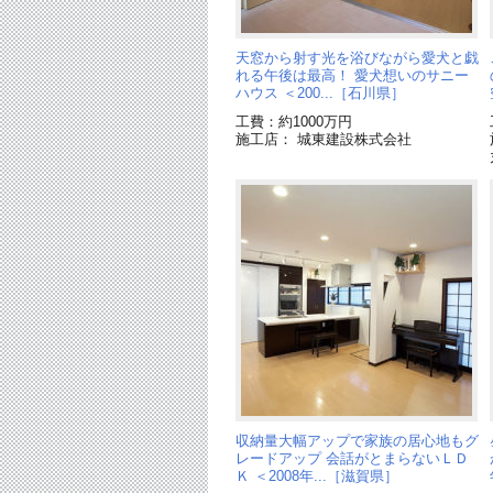
天窓から射す光を浴びながら愛犬と戯
れる午後は最高！ 愛犬想いのサニー
ハウス ＜200...［石川県］
工費：約1000万円
施工店： 城東建設株式会社
収納量大幅アップで家族の居心地もグ
レードアップ 会話がとまらないＬＤ
Ｋ ＜2008年...［滋賀県］