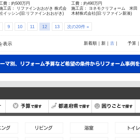
工費：約500万円
工費：約490万円
施工店： リファインおおがき 株式会
施工店： ヨネモクリフォーム 米田
社イッシン(旧:リファインおおがき)
木材株式会社(旧:リファイン新湊)
9
10
11
12
13
次の20件 »
新着順
｜新｜
古
｜
予算
を表示