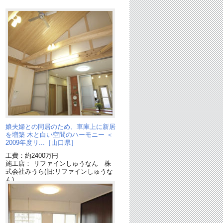
た
娘夫婦との同居のため、車庫上に新居
を増築 木と白い空間のハーモニー ＜
2009年度リ...［山口県］
工費：約2400万円
施工店： リファインしゅうなん 株
式会社みうら(旧:リファインしゅうな
ん)