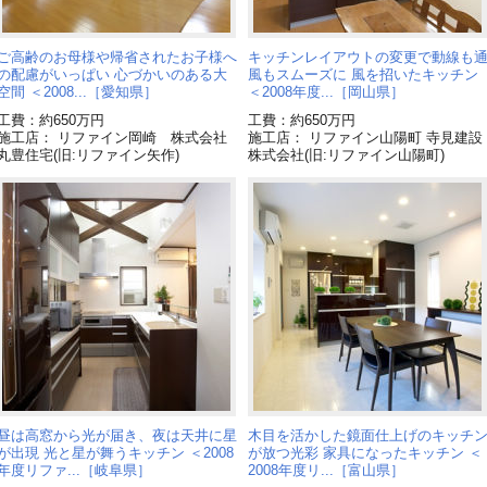
ご高齢のお母様や帰省されたお子様へ
キッチンレイアウトの変更で動線も
の配慮がいっぱい 心づかいのある大
風もスムーズに 風を招いたキッチン
空間 ＜2008...［愛知県］
＜2008年度...［岡山県］
工費：約650万円
工費：約650万円
施工店： リファイン岡崎 株式会社
施工店： リファイン山陽町 寺見建設
丸豊住宅(旧:リファイン矢作)
株式会社(旧:リファイン山陽町)
昼は高窓から光が届き、夜は天井に星
木目を活かした鏡面仕上げのキッチ
が出現 光と星が舞うキッチン ＜2008
が放つ光彩 家具になったキッチン ＜
年度リファ...［岐阜県］
2008年度リ...［富山県］