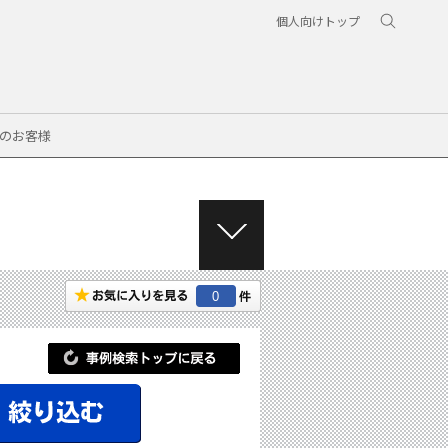
個人向けトップ
のお客様
M
E
N
0
U