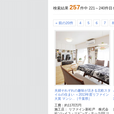
257
検索結果
件中
221
～
240
件目
« 前の20件
4
5
6
7
8
夫婦それぞれの趣味が活きる北欧スタ
イルの住まい ＜2013年度リファイン
大賞 マンシ...［千葉県］
工費：約1170万円
施工店： リファイン新松戸 株式会
社ソレイユ・リビング・テック(旧:リ