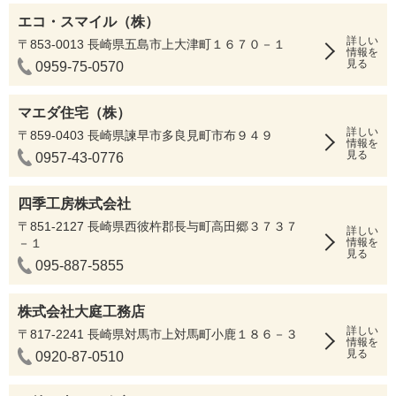
エコ・スマイル（株）
詳しい
〒853-0013 長崎県五島市上大津町１６７０－１
情報を
見る
0959-75-0570
マエダ住宅（株）
詳しい
〒859-0403 長崎県諫早市多良見町市布９４９
情報を
見る
0957-43-0776
四季工房株式会社
〒851-2127 長崎県西彼杵郡長与町高田郷３７３７
詳しい
－１
情報を
見る
095-887-5855
株式会社大庭工務店
詳しい
〒817-2241 長崎県対馬市上対馬町小鹿１８６－３
情報を
見る
0920-87-0510