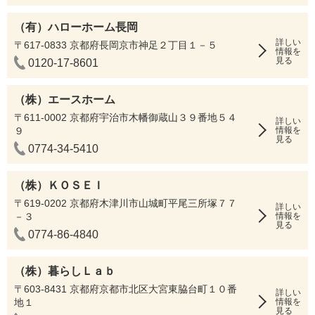
（有）ハローホーム長岡
詳しい
〒617-0833 京都府長岡京市神足２丁目１－５
情報を
見る
0120-17-8601
（株）エースホーム
〒611-0002 京都府宇治市木幡御蔵山３９番地５４
詳しい
９
情報を
見る
0774-34-5410
（株）ＫＯＳＥＩ
〒619-0202 京都府木津川市山城町平尾三所塚７７
詳しい
－３
情報を
見る
0774-86-4840
（株）暮らしＬａｂ
〒603-8431 京都府京都市北区大宮東脇台町１０番
詳しい
地１
情報を
見る