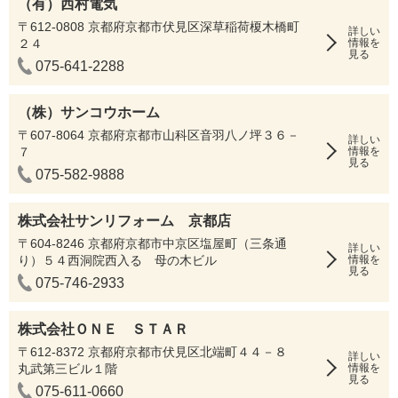
（有）西村電気
〒612-0808 京都府京都市伏見区深草稲荷榎木橋町
詳しい
２４
情報を
見る
075-641-2288
（株）サンコウホーム
〒607-8064 京都府京都市山科区音羽八ノ坪３６－
詳しい
７
情報を
見る
075-582-9888
株式会社サンリフォーム 京都店
〒604-8246 京都府京都市中京区塩屋町（三条通
詳しい
り）５４西洞院西入る 母の木ビル
情報を
見る
075-746-2933
株式会社ＯＮＥ ＳＴＡＲ
〒612-8372 京都府京都市伏見区北端町４４－８
詳しい
丸武第三ビル１階
情報を
見る
075-611-0660