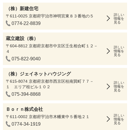
（株）新建住宅
詳しい
〒611-0025 京都府宇治市神明宮東８３番地の５
情報を
見る
0774-22-8839
蔵立建設（株）
〒604-8812 京都府京都市中京区壬生相合町１２－
詳しい
４
情報を
見る
075-822-9040
（株）ジェイネットハウジング
〒615-8074 京都府京都市西京区桂南巽町７７－
詳しい
１ エリア桂ビル１０２
情報を
見る
075-394-8868
Ｂｏｒｎ株式会社
詳しい
〒611-0002 京都府宇治市木幡東中５番地２１
情報を
見る
0774-34-1919