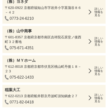
（株）ヨネダ
〒620-0922 京都府福知山市字岩井小字菖蒲谷８６
詳しい
－４２
情報を
見る
0773-24-6210
（株）山中商事
〒601-8357 京都府京都市南区吉祥院石原堂ノ後西
詳しい
町３２番地
情報を
見る
075-671-4351
（株）ＭＹホーム
〒612-8018 京都府京都市伏見区桃山町丹後１８－
詳しい
２３
情報を
見る
075-622-1433
稲葉大工
詳しい
〒622-0213 京都府船井郡京丹波町須知鍋倉２７
情報を
見る
0771-82-0418