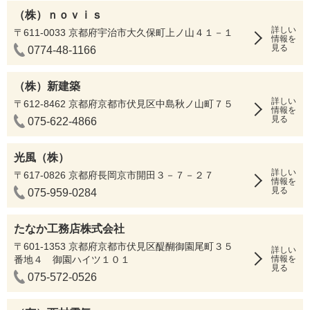
（株）ｎｏｖｉｓ
詳しい
〒611-0033 京都府宇治市大久保町上ノ山４１－１
情報を
見る
0774-48-1166
（株）新建築
詳しい
〒612-8462 京都府京都市伏見区中島秋ノ山町７５
情報を
見る
075-622-4866
光風（株）
詳しい
〒617-0826 京都府長岡京市開田３－７－２７
情報を
見る
075-959-0284
たなか工務店株式会社
〒601-1353 京都府京都市伏見区醍醐御園尾町３５
詳しい
番地４ 御園ハイツ１０１
情報を
見る
075-572-0526