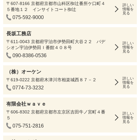
〒607-8166 京都府京都市山科区椥辻番所ケ口町４
詳しい
５番地１２ インサイトコート椥辻
情報を
見る
075-592-9000
長坂工務店
〒611-0043 京都府宇治市伊勢田町大谷２２ パデ
詳しい
シオン宇治伊勢田Ｉ番館４０８号
情報を
見る
090-8386-0536
（株）オーケン
詳しい
〒619-0222 京都府木津川市相楽城西８７－２
情報を
見る
0774-73-3232
有限会社ｗａｖｅ
〒606-8302 京都府京都市左京区吉田牛ノ宮町４番
詳しい
５
情報を
見る
075-751-2816