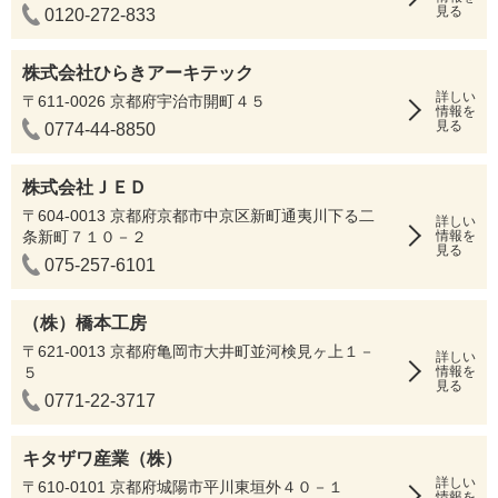
見る
0120-272-833
株式会社ひらきアーキテック
詳しい
〒611-0026 京都府宇治市開町４５
情報を
見る
0774-44-8850
株式会社ＪＥＤ
〒604-0013 京都府京都市中京区新町通夷川下る二
詳しい
条新町７１０－２
情報を
見る
075-257-6101
（株）橋本工房
〒621-0013 京都府亀岡市大井町並河検見ヶ上１－
詳しい
５
情報を
見る
0771-22-3717
キタザワ産業（株）
詳しい
〒610-0101 京都府城陽市平川東垣外４０－１
情報を