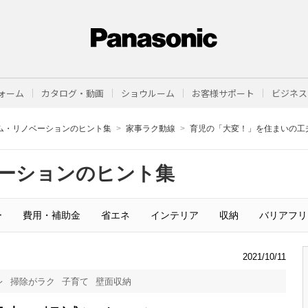
ォーム
カタログ・動画
ショウルーム
お客様サポート
ビジネス
ム・リノベーションのヒント集
家事ラク動線
育児の「大変！」を住まいの工
ーションのヒント集
ー
費用・補助金
省エネ
インテリア
収納
バリアフリ
2021/10/11
レ
掃除がラク
子育て
壁面収納