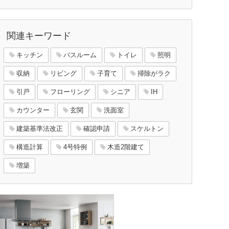
関連キーワード
キッチン
バスルーム
トイレ
照明
収納
リビング
子育て
掃除がラク
引戸
フローリング
シニア
IH
カウンター
玄関
洗面室
建築基準法改正
確認申請
スケルトン
構造計算
4号特例
木造2階建て
増築