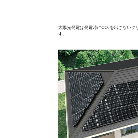
太陽光発電は発電時にCO
を出さないク
2
す。