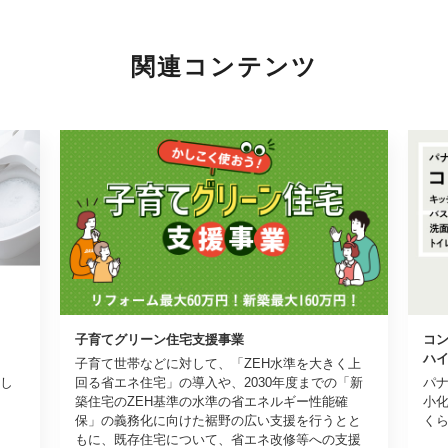
関連コンテンツ
子育てグリーン住宅支援事業
コ
ハ
子育て世帯などに対して、「ZEH水準を大きく上
し
回る省エネ住宅」の導入や、2030年度までの「新
パ
築住宅のZEH基準の水準の省エネルギー性能確
小
保」の義務化に向けた裾野の広い支援を行うとと
く
もに、既存住宅について、省エネ改修等への支援