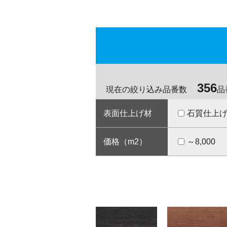
356
現在の絞り込み品番数
品
表面仕上げ材
石質仕上
価格（m
2
）
～8,000