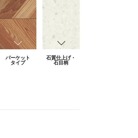
パーケット
石質仕上げ・
タイプ
石目柄