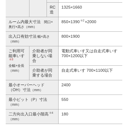
RC
1325×1660
造
※2
ルーム内最大寸法
850×1390
×2000
間口×
奥行×高さ（mm）
出入口有効寸法
800×1900
幅×高さ
（mm）
ご利用可
介助者が同
電動式車いす又は自走式車いす
能車いす
乗しない場
700×1200以下
※3
合
全幅×全長
介助者が同
自走式車いす 700×1100以下
（mm）
乗する場合
最小オーバーヘッド
2400
（OH）寸法
（mm）
最小ピット（P）寸法
550
（mm）
※4
二方向出入口最小階高
180
（mm）