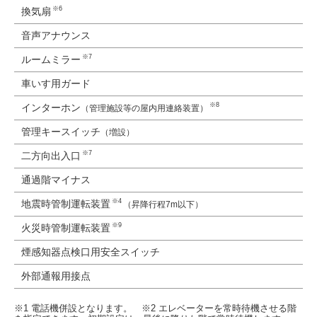
※6
換気扇
音声アナウンス
※7
ルームミラー
車いす用ガード
※8
インターホン
（管理施設等の屋内用連絡装置）
管理キースイッチ
（増設）
※7
二方向出入口
通過階マイナス
※4
地震時管制運転装置
（昇降行程7m以下）
※9
火災時管制運転装置
煙感知器点検口用安全スイッチ
外部通報用接点
※1 電話機併設となります。 ※2 エレベーターを常時待機させる階