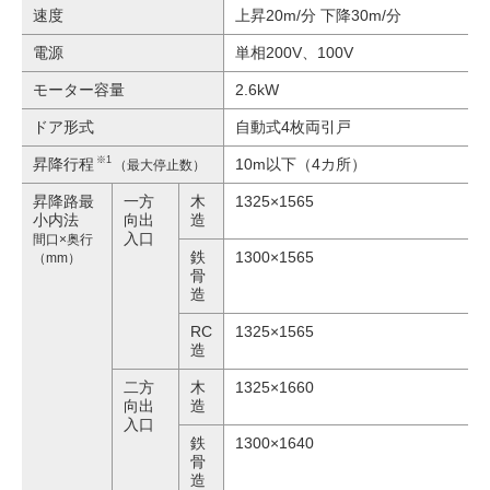
速度
上昇20m/分 下降30m/分
電源
単相200V、100V
モーター容量
2.6kW
ドア形式
自動式4枚両引戸
※1
昇降行程
10m以下（4カ所）
（最大停止数）
昇降路最
一方
木
1325×1565
小内法
向出
造
入口
間口×奥行
鉄
1300×1565
（mm）
骨
造
RC
1325×1565
造
二方
木
1325×1660
向出
造
入口
鉄
1300×1640
骨
造