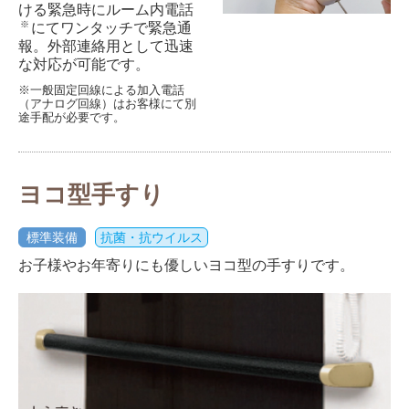
ける緊急時にルーム内電話
※
にてワンタッチで緊急通
報。外部連絡用として迅速
な対応が可能です。
※一般固定回線による加入電話
（アナログ回線）はお客様にて別
途手配が必要です。
ヨコ型手すり
標準装備
抗菌・抗ウイルス
お子様やお年寄りにも優しいヨコ型の手すりです。