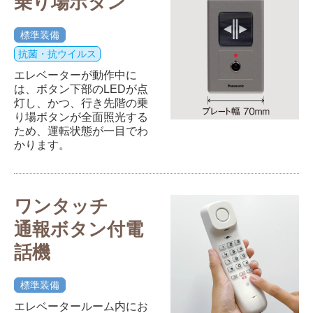
乗り場ボタン
標準装備
抗菌・抗ウイルス
エレベーターが動作中に
は、ボタン下部のLEDが点
灯し、かつ、行き先階の乗
り場ボタンが全面照光する
ため、運転状態が一目でわ
かります。
ワンタッチ
通報ボタン付電
話機
標準装備
エレベータールーム内にお