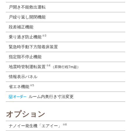
戸開き不能救出運転
戸繰り返し開閉機能
段差補正機能
※3
乗り過ぎ防止機能
緊急時手動下方階着床装置
指定階不停止機能
※4
地震時管制運転装置
（昇降行程7m超）
情報表示パネル
※5
省エネ機能
ルーム内奥行き寸法変更
オプション
※6
ナノイー発生機「エアイー」