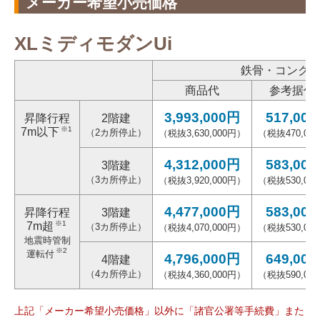
メーカー希望小売価格
XLミディモダンUi
鉄骨・コンク
商品代
参考据付
3,993,000円
517,00
昇降行程
2階建
※1
7m以下
（2カ所停止）
（税抜3,630,000円）
（税抜470,00
4,312,000円
583,00
3階建
（3カ所停止）
（税抜3,920,000円）
（税抜530,00
4,477,000円
583,00
昇降行程
3階建
※1
7m超
（3カ所停止）
（税抜4,070,000円）
（税抜530,00
地震時管制
※2
運転付
4,796,000円
649,00
4階建
（4カ所停止）
（税抜4,360,000円）
（税抜590,00
上記「メーカー希望小売価格」以外に「諸官公署等手続費」また