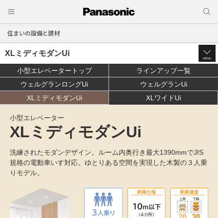
住まいの設備と建材
XLミディモダンUi
MENU
小型エレベータートップ
ラインアップ一覧
ウェルグランロングUi
ウェルグランUi
XLミディモダンUi
XLワイドUi
小型エレベーター
XLミディモダンUi
洗練されたモダンデザイン。
ルーム内奥行き最大1390mmでJIS
規格の電動車いす対応。
ゆとりある空間を実現した木製の３人乗
りモデル。