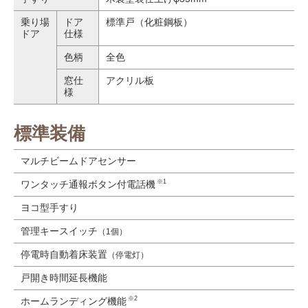
乗り場
ドア
標準戸（化粧鋼板）
ドア
仕様
色柄
全色
窓仕
アクリル板
様
標準装備
マルチビームドアセンサー
※1
ワンタッチ通報ボタン付電話機
ヨコ型手すり
管理キースイッチ
（1個）
停電時自動着床装置
（停電灯）
戸開き時間延長機能
※2
ホームランディング機能