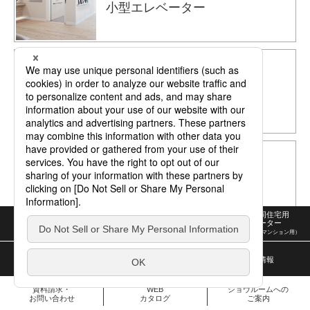
小型エレベーター
小規模共同住宅用
エレベーター
パナソニックの
こだわり
ホーム
小型
小規模共同住宅用
エレベーター
エレベーター
エレベーター
(家庭用)
(小規模建築物用)
（アパート・賃貸マンション用）
お施主様・オーナー様
設計・建築会社様
リフォームで
企業情報
向け情報
向け情報
ホームエレベーターの
ある暮らし
資料請求・
WEB
ショウルームへの
お問い合わせ
カタログ
ご案内