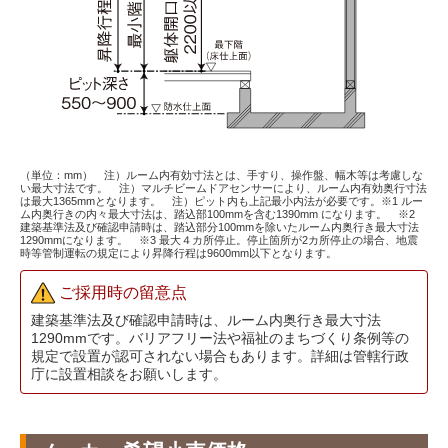
（単位：mm） 注）ルーム内有効寸法とは、手すり、操作盤、幅木等は考慮しな
い最大寸法です。 注）マルチビームドアセンサーにより、ルーム内有効奥行寸法
は最大1365mmとなります。 注）ピット内も上記最小内法が必要です。※1 ルー
ム内奥行きの内々最大寸法は、踏込部100mmを含む1390mm になります。 ※2
建築基準法及び確認申請時は、踏込部分100mmを除いたルーム内奥行き最大寸法
1290mmになります。 ※3 最大４カ所停止。停止箇所が2カ所停止の場合、地震
時等管制運転の規定により昇降行程は9600mm以下となります。
ご採用時の留意点
建築基準法及び確認申請時は、ルーム内奥行き最大寸法
1290mmです。バリアフリー法や福祉のまちづくり条例等の
規定で設置が認可されない場合もあります。詳細は管轄行政
庁に設置相談をお願いします。