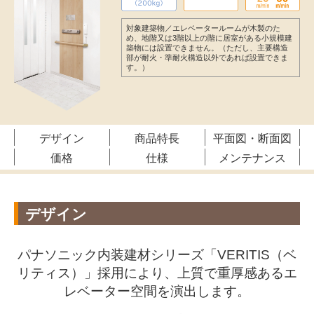
対象建築物／エレベータールームが木製のた
め、地階又は3階以上の階に居室がある小規模建
築物には設置できません。（ただし、主要構造
部が耐火・準耐火構造以外であれば設置できま
す。）
デザイン
商品特長
平面図・断面図
価格
仕様
メンテナンス
デザイン
パナソニック内装建材シリーズ「VERITIS（ベ
リティス）」採用により、
上質で重厚感あるエ
レベーター空間を演出します。