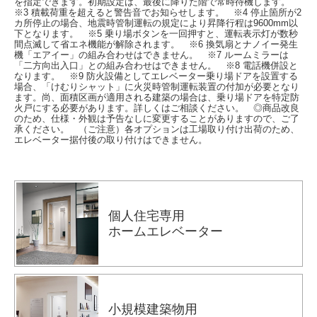
を指定できます。初期設定は、最後に降りた階で常時待機します。
※3 積載荷重を超えると警告音でお知らせします。 ※4 停止箇所が2
カ所停止の場合、地震時管制運転の規定により昇降行程は9600mm以
下となります。 ※5 乗り場ボタンを一回押すと、運転表示灯が数秒
間点滅して省エネ機能が解除されます。 ※6 換気扇とナノイー発生
機「エアイー」の組み合わせはできません。 ※7 ルームミラーは
「二方向出入口」との組み合わせはできません。 ※8 電話機併設と
なります。 ※9 防火設備としてエレベーター乗り場ドアを設置する
場合、「けむりシャット」に火災時管制運転装置の付加が必要となり
ます。尚、面積区画が適用される建築の場合は、乗り場ドアを特定防
火戸にする必要があります。詳しくはご相談ください。 ◎商品改良
のため、仕様・外観は予告なしに変更することがありますので、ご了
承ください。 （ご注意）各オプションは工場取り付け出荷のため、
エレベーター据付後の取り付けはできません。
個人住宅専用
ホームエレベーター
小規模建築物用