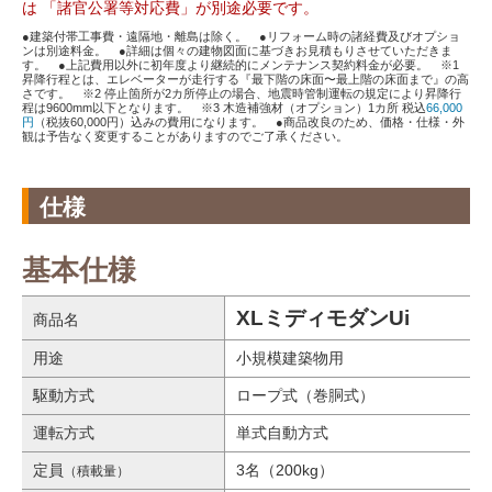
は 「諸官公署等対応費」が別途必要です。
●建築付帯工事費・遠隔地・離島は除く。 ●リフォーム時の諸経費及びオプショ
ンは別途料金。 ●詳細は個々の建物図面に基づきお見積もりさせていただきま
す。 ●上記費用以外に初年度より継続的にメンテナンス契約料金が必要。 ※1
昇降行程とは、エレベーターが走行する『最下階の床面〜最上階の床面まで』の高
さです。 ※2 停止箇所が2カ所停止の場合、地震時管制運転の規定により昇降行
程は9600mm以下となります。 ※3 木造補強材（オプション）1カ所 税込
66,000
円
（税抜60,000円）込みの費用になります。 ●商品改良のため、価格・仕様・外
観は予告なく変更することがありますのでご了承ください。
仕様
基本仕様
XLミディモダンUi
商品名
用途
小規模建築物用
駆動方式
ロープ式（巻胴式）
運転方式
単式自動方式
定員
3名（200kg）
（積載量）