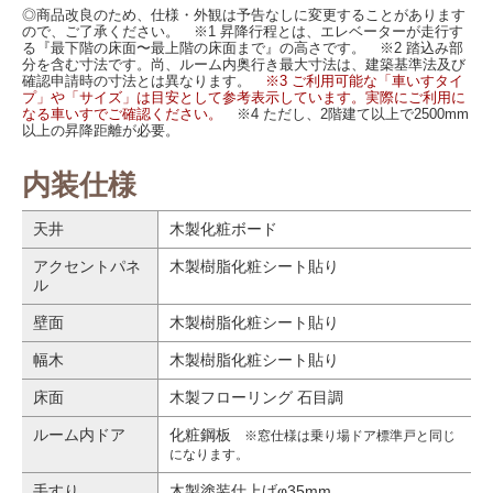
◎商品改良のため、仕様・外観は予告なしに変更することがあります
ので、ご了承ください。 ※1 昇降行程とは、エレベーターが走行す
る『最下階の床面〜最上階の床面まで』の高さです。 ※2 踏込み部
分を含む寸法です。尚、ルーム内奥行き最大寸法は、建築基準法及び
確認申請時の寸法とは異なります。
※3 ご利用可能な「車いすタイ
プ」や「サイズ」は目安として参考表示しています。実際にご利用に
なる車いすでご確認ください。
※4 ただし、2階建て以上で2500mm
以上の昇降距離が必要。
内装仕様
天井
木製化粧ボード
アクセントパネ
木製樹脂化粧シート貼り
ル
壁面
木製樹脂化粧シート貼り
幅木
木製樹脂化粧シート貼り
床面
木製フローリング 石目調
ルーム内ドア
化粧鋼板
※窓仕様は乗り場ドア標準戸と同じ
になります。
手すり
木製塗装仕上げφ35mm