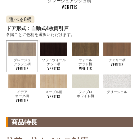
グレージュアッシュ柄
選べる8柄
ドア形式：自動式4枚両引戸
各階ごとに色柄を選択いただけます。
グレージュ
ソフトウォール
ウォール
チェリー柄
アッシュ柄
ナット柄
ナット柄
イデア
メープル柄
フィブロ
グリーシェル
オーク柄
ホワイト柄
商品特長