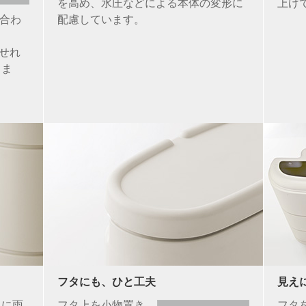
を高め、水圧などによる本体の変形に
上げ
合わ
配慮しています。
せれ
きま
く
フタにも、ひと工夫
見え
ロに雨
フタ上を小物置き
フタ