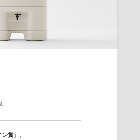
感。
イン賞」、