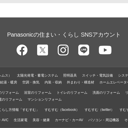
Panasonicの住まい・くらし SNSアカウント
ヘムス）
太陽光発電・蓄電システム
照明器具
スイッチ・電気設備
シス
給湯・暖房
空調・換気
内装・収納
外まわり・構造材
ホームエレベータ
のリフォーム
浴室のリフォーム
トイレのリフォーム
洗面のリフォーム
電のリフォーム
マンションリフォーム
くらし方情報「すむすむ」
すむすむ（facebook）
すむすむ（twitter）
すむす
AVC
生活家電
美容・健康
カーナビ・カーAV
パソコン・周辺機器
そ