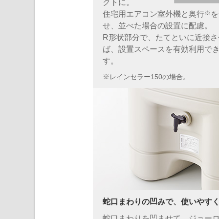
クトに。
※
住宅用エアコン室外機と奥行
を
せ、並べた場合の設置に配慮。
R形状部分で、たてといに近接さ
ば、設置スペースを有効利用で
す。
※レインセラー150の場合。
蛇口まわりの凹みで、使いやす
蛇口まわりを凹ませて、ジョー