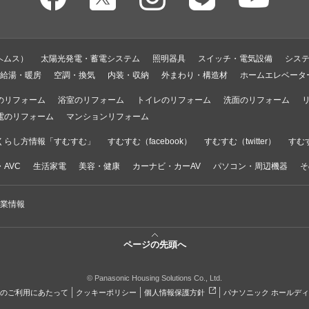
ヘムス）
太陽光発電・蓄電システム
照明器具
スイッチ・電気設備
シス
給湯・暖房
空調・換気
内装・収納
外まわり・構造材
ホームエレベータ
のリフォーム
浴室のリフォーム
トイレのリフォーム
洗面のリフォーム
電のリフォーム
マンションリフォーム
くらし方情報「すむすむ」
すむすむ（facebook）
すむすむ（twitter）
すむす
AVC
生活家電
美容・健康
カーナビ・カーAV
パソコン・周辺機器
そ
業情報
ページの先頭へ
© Panasonic Housing Solutions Co., Ltd.
のご利用にあたって
クッキーポリシー
個人情報保護方針
パナソニック ホールデ