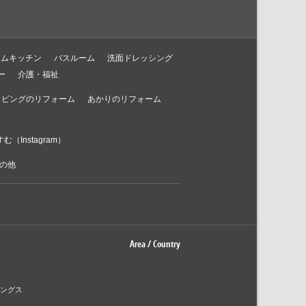
テムキッチン
バスルーム
洗面ドレッシング
ー
介護・福祉
リビングのリフォーム
あかりのリフォーム
む（Instagram）
の他
Area / Country
ィングス