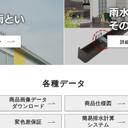
ク
詳
各種データ
商品画像データ
商品仕様図
ダウンロード
簡易排水計算
変色差保証
システム