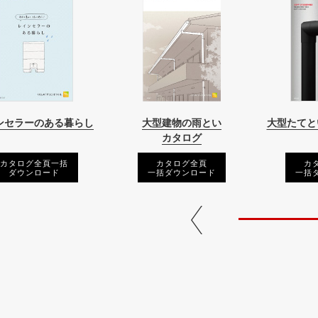
ンセラーのある暮らし
大型建物の雨とい
大型たてとい
カタログ
カタログ全頁一括
カタログ全頁
カ
ダウンロード
一括ダウンロード
一括