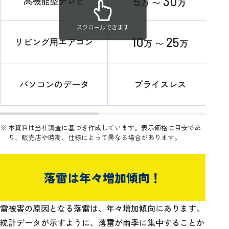
5
30
高機能型テレビ
余
万 〜
万
真
10
25
リビング用エアコン
万 〜
万
工
仕
パソコンのデータ
プライスレス
計
※
本資料は当社調査に基づき作成しています。表示価格は目安であ
り、販売店や時期、仕様によって異なる場合があります。
落雷は年々増加傾向！
雷被害の原因となる落雷は、年々増加傾向にあります。
統計データが示すように、落雷が雨季に集中することか