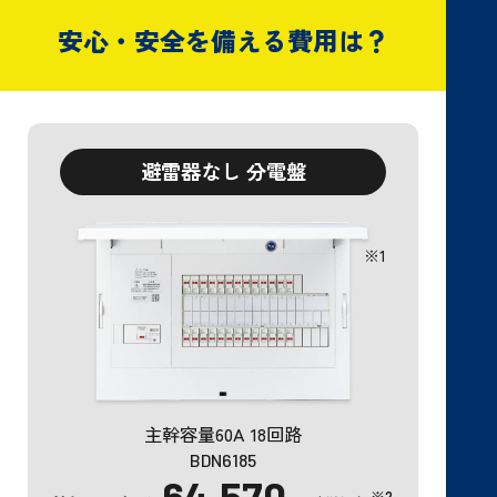
安心・安全を備える費用は？
避雷器なし 分電盤
※1
主幹容量60A 18回路
BDN6185
64,570
※2