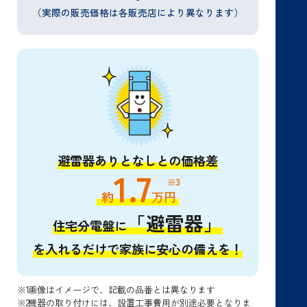
（実際の販売価格は各販売店により異なります）
避雷器ありとなしとの価格差
1.7
※3
約
万円
「避雷器」
住宅分電盤に
を入れるだけで家族に安心の備えを！
※1
画像はイメージで、記載の品番とは異なります
※2
機器の取り付けには、設置工事費用が別途必要となりま