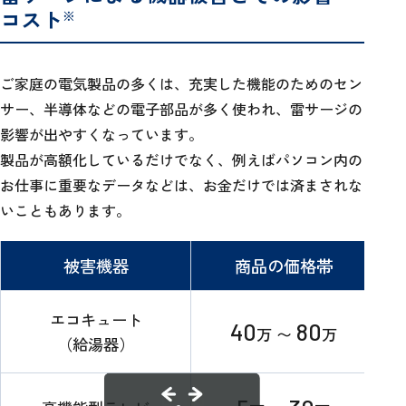
コスト
※
ご家庭の電気製品の多くは、充実した機能のためのセン
サー、半導体などの電子部品が多く使われ、雷サージの
影響が出やすくなっています。
製品が高額化しているだけでなく、例えばパソコン内の
お仕事に重要なデータなどは、お金だけでは済まされな
いこともあります。
被害機器
商品の価格帯
エコキュート
お
40
80
万 〜
万
（給湯器）
高