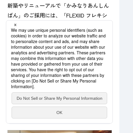
新築やリニューアルで「かみなりあんしん
ばん」のご採用には、「FLEXIID フレキシ
ード」を是非ご検討ください。
特長
業界最薄設計
の空間に溶け込む
※
スクエアなデザイン
天井、壁面や収納への突き付け設置が可能
空間に美しく納まるサイズ選択、
縦設置も可能
もちろん「かみなりあんしん ばん」もライ
ンアップ
※
樹脂製ドア付上下二列タイプの場合 2026年１
月当社調べ