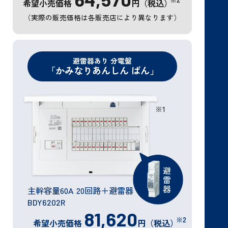
希望小売価格
円（税込）
（実際の販売価格は各販売店により異なります）
避雷器あり 分電盤
「かみなりあんしん ばん」
※1
主幹容量60A 20回路＋避雷器
BDY6202R
81,620
※2
希望小売価格
円（税込）