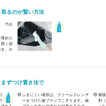
き取るのが賢い方法
き、汚れ
で薄めた
、固く絞
ぶき、か
、まずつけ置き法で
剤
ふきにくい場所は、クリームクレンザ
最後
の
ーをつけた歯ブラシでこすります。歯
剤（