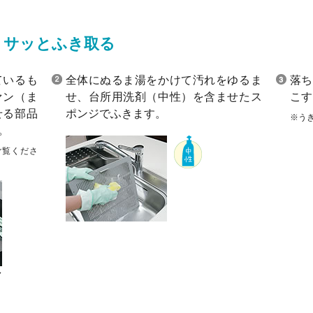
、サッとふき取る
ているも
全体にぬるま湯をかけて汚れをゆるま
落ち
ァン（ま
せ、台所用洗剤（中性）を含ませたス
こす
せる部品
ポンジでふきます。
※う
。
ご覧くださ
ァ