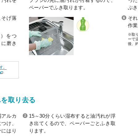
、汚れを
ブラシの先に油汚れが付着するので、
った
ペーパーでふき取ります。
ぶき
こそげ落
そ
作業
※取
性）をつ
ーで
うに磨き
後、
す。
れを取り去る
弱アルカ
15～30分くらい湿布すると油汚れが浮
につけ、
き出てくるので、ペーパーごとふき取
分にはり
ります。