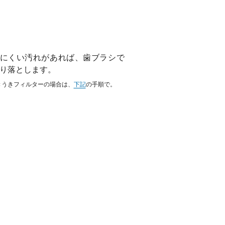
にくい汚れがあれば、歯ブラシで
り落とします。
きうきフィルターの場合は、
下記
の手順で。