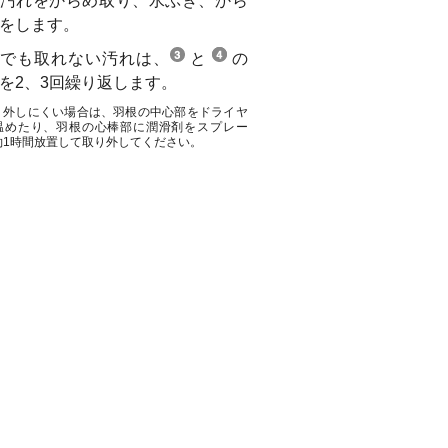
汚れをからめ取り、水ぶき、から
をします。
れでも取れない汚れは、
と
の
を2、3回繰り返します。
り外しにくい場合は、羽根の中心部をドライヤ
温めたり、羽根の心棒部に潤滑剤をスプレー
約1時間放置して取り外してください。