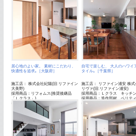
居心地のよい家。 素材にこだわり、
自宅で楽しむ、 大人のハワイ
快適性を追求｡［大阪府］
タイル｡［千葉県］
施工店： 株式会社紀陽(旧:リファイン
施工店： リファイン浦安 株式
大美野)
リヴァ(旧:リファイン浦安)
採用商品：リフォムス(推奨後継品
採用商品：Ｌクラス キッチ
「Ｌクラス」)
採用商品：造作部材 ベリテ
採用商品：内装ドア ベリティス
採用商品：照明器具