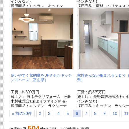
インみなと)
インみなと)
採用商品：Ｌクラス キッチン
採用商品：床材 ベリティス
採用商品：カップボード
S
採用商品：IHクッキングヒーター
採用商品：内装ドア・間仕切
採用商品：床材 ベリティスフロアー
ティス
S ハードコート
採用商品：ベリティス
採用商品：内装ドア ベリティスプラ
ス
使いやすく収納量をUPさせたキッチ
家族みんなが集まれるＬＤＫ
ンスペース［富山県］
県］
工費：約800万円
工費：約325万円
施工店： ヨネモクリフォーム 米田
施工店： 矢野建設株式会社(旧
木材株式会社(旧:リファイン新湊)
インみなと)
採用商品：キッチン ラクシーナ
採用商品：キッチン ラクシ
採用商品：カップボード
採用商品：床材 ベリティス
« 前の20件
2
3
4
5
6
7
8
9
10
11
採用商品：システム階段 ベリティス
S ハードコート
採用商品：インターホン・テレビドア
採用商品：内装ドア ベリテ
ホン
採用商品：照明器具
504