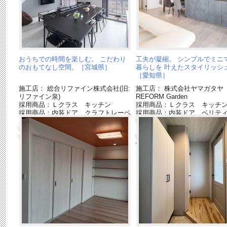
おうちでの時間を楽しむ。 こだわり
工夫が凝縮。 シンプルでミニ
のおもてなし空間。［宮城県］
暮らしを 叶えたスタイリッシ
［愛知県］
施工店： 総合リファイン株式会社(旧:
施工店： 株式会社ヤマガタ
リファイン泉)
REFORM Garden
採用商品：Ｌクラス キッチン
採用商品：Ｌクラス キッチ
採用商品：内装ドア クラフトレーベ
採用商品：内装ドア ベリテ
ル
採用商品：床材 ラピスタイ
採用商品：システム階段 ベリティス
ー
採用商品：USUI-TA［ウスイータ］
採用商品：床材 ベリティス
W