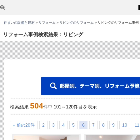
こ
こ
か
ら
本
住まいの設備と建材
>
リフォーム
>
リビングのリフォーム
>
リビングのリフォーム事例
文
で
す
リフォーム事例検索結果：リビング
。
504
検索結果
件中
101
～
120
件目を表示
« 前の20件
2
3
4
5
6
7
8
9
10
11