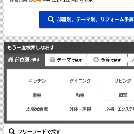
検索結果
件中
101
～
120
件目を表示