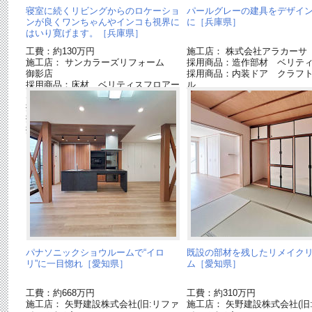
寝室に続くリビングからのロケーショ
パールグレーの建具をデザイ
ンが良くワンちゃんやインコも視界に
に［兵庫県］
はいり寛げます。［兵庫県］
工費：約130万円
施工店： 株式会社アラカーサ
施工店： サンカラーズリフォーム
採用商品：造作部材 ベリテ
御影店
採用商品：内装ドア クラフ
採用商品：床材 ベリティスフロアー
ル
S ハードコート
採用商品：ベリティス
採用商品：LED照明 ダウンライト
採用商品：LED照明 シーリングライ
ト
パナソニックショウルームで“イロ
既設の部材を残したリメイク
リ”に一目惚れ［愛知県］
ム［愛知県］
工費：約668万円
工費：約310万円
施工店： 矢野建設株式会社(旧:リファ
施工店： 矢野建設株式会社(旧