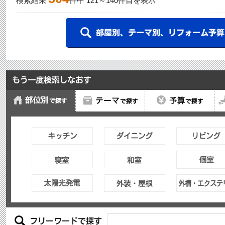
検索結果
件中
121
～
140
件目を表示