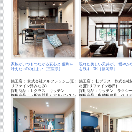
家族がいつもつながる安心と 便利を
現れた美しい天井が、 穏やか
叶えたIoTの住まい［三重県］
を残すLDK［福岡県］
施工店： 株式会社アルフレッシュ(旧:
施工店： 杜プラス 株式会社
リファイン津みなみ)
材(旧:リファイン春日)
採用商品：Ｌクラス キッチン
採用商品：キッチン ラクシ
採用商品：（配線器具）アドバンスシ
採用商品：収納用建具 ベリ
リーズ
採用商品：照明器具
採用商品：HEMS AiSEG2（HOME
採用商品：スイッチ コスモ
IoT
採用商品：センサー（湿温度、ドア・
窓）
採用商品：床材 ベリティスフロアー
W ハードコート