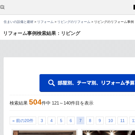
こ
こ
か
ら
本
住まいの設備と建材
>
リフォーム
>
リビングのリフォーム
>
リビングのリフォーム事例
文
で
す
リフォーム事例検索結果：リビング
。
504
検索結果
件中
121
～
140
件目を表示
« 前の20件
3
4
5
6
7
8
9
10
11
1