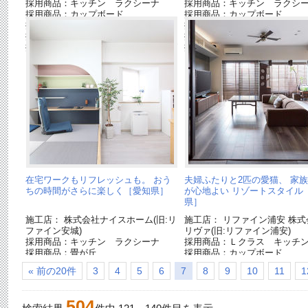
採用商品：キッチン ラクシーナ
採用商品：キッチン ラクシ
採用商品：カップボード
採用商品：カップボード
採用商品：壁面収納 キュビオス
採用商品：収納用建具 ベリ
採用商品：シンクロ調色LED照明
採用商品：照明器具
採用商品：スピーカー搭載シーリング
採用商品：洗面ドレッシング
ライト
イン
在宅ワークもリフレッシュも。 おう
夫婦ふたりと2匹の愛猫、 家
ちの時間がさらに楽しく［愛知県］
が心地よい リゾートスタイル
県］
施工店： 株式会社ナイスホーム(旧:リ
施工店： リファイン浦安 株式
ファイン安城)
リヴァ(旧:リファイン浦安)
採用商品：キッチン ラクシーナ
採用商品：Ｌクラス キッチ
採用商品：畳が丘
採用商品：カップボード
採用商品：照明器具
採用商品：壁面収納 キュビ
« 前の20件
3
4
5
6
7
8
9
10
11
1
採用商品：床材 ベリティスフロアー
採用商品：フローリング：ア
S
ックシリーズ
採用商品：ベリティス
504