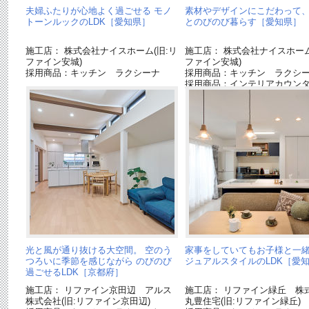
夫婦ふたりが心地よく過ごせる モノ
素材やデザインにこだわって、
トーンルックのLDK［愛知県］
とのびのび暮らす［愛知県］
施工店： 株式会社ナイスホーム(旧:リ
施工店： 株式会社ナイスホーム
ファイン安城)
ファイン安城)
採用商品：キッチン ラクシーナ
採用商品：キッチン ラクシ
採用商品：インテリアカウン
光と風が通り抜ける大空間。 空のう
家事をしていてもお子様と一緒
つろいに季節を感じながら のびのび
ジュアルスタイルのLDK［愛
過ごせるLDK［京都府］
施工店： リファイン京田辺 アルス
施工店： リファイン緑丘 株
株式会社(旧:リファイン京田辺)
丸豊住宅(旧:リファイン緑丘)