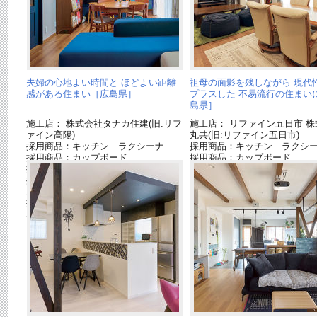
夫婦の心地よい時間と ほどよい距離
祖母の面影を残しながら 現代
感がある住まい［広島県］
プラスした 不易流行の住まい
島県］
施工店： 株式会社タナカ住建(旧:リフ
施工店： リファイン五日市 株
ァイン高陽)
丸共(旧:リファイン五日市)
採用商品：キッチン ラクシーナ
採用商品：キッチン ラクシ
採用商品：カップボード
採用商品：カップボード
採用商品：収納用建具 ベリティス
採用商品：床材 フィットフ
採用商品：内装ドア クラフトレーベ
ル
採用商品：床材 ベリティスフロアー
S