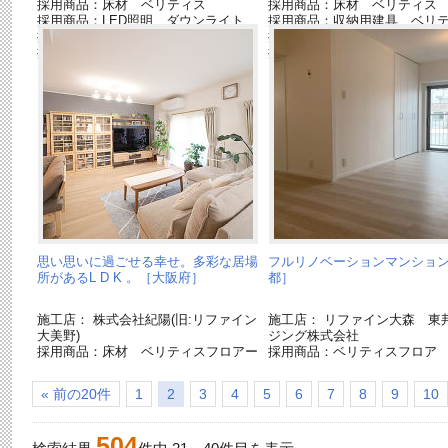
採用商品：床材 ベリティス
採用商品：床材 ベリティス
採用商品：LED照明 ダウンライト
採用商品：収納用建具 ベリ
採用商品：窓枠
採用商品：LED照明 ダウン
採用商品：Ｌクラス キッチン
採用商品：上吊り引戸アウト
まり
思い思いに過ごせる幸せ。多彩な居場
フルリノベーションマンショ
所があるL D K 。［大阪府］
都］
施工店： 株式会社紀陽(旧:リファイン
施工店： リファイン大森 東
大美野)
ジング株式会社
採用商品：床材 ベリティスフロアー
採用商品：ベリティスフロア
« 前の20件
1
2
3
4
5
6
7
8
9
10
504