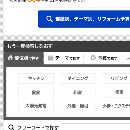
検索結果
件中
21
～
40
件目を表示