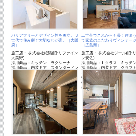
バリアフリーとデザイン性を両立。 3
二世帯でこれからも長く住まう
世代で住み継ぐ大切なわが家。［大阪
て家族のこだわりヴィンテー
府］
［広島県］
施工店： 株式会社紀陽(旧:リファイン
施工店： 株式会社ジール(旧:
大美野)
ン安佐)
採用商品：キッチン ラクシーナ
採用商品：Ｌクラス キッチ
採用商品：内装ドア スタンダードレ
採用商品：内装ドア クラフ
ーベル
ル
採用商品：インテリアカウン
採用商品：照明器具
採用商品：床材ベリティスフ
グトリプルコート