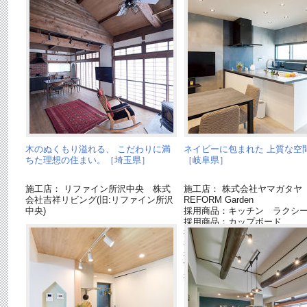
木のぬくもり溢れる、 こだわりに満
ネイビーに包まれた 上質な空
ちた理想の住まい。［埼玉県］
［岐阜県］
施工店： リファイン所沢中央 株式
施工店： 株式会社ヤマガタ
会社吉祥リビング(旧:リファイン所沢
REFORM Garden
中央)
採用商品：キッチン ラクシ
採用商品：カップボード
採用商品：ベリティス クラフ
ベル
採用商品：床材 ベリティス
W
採用商品：（配線器具）アド
リーズ