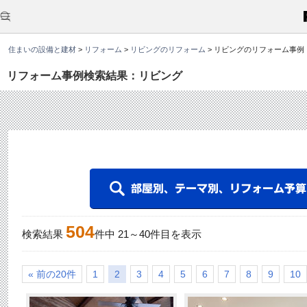
こ
こ
か
ら
本
住まいの設備と建材
>
リフォーム
>
リビングのリフォーム
>
リビングのリフォーム事例
文
で
す
リフォーム事例検索結果：リビング
。
504
検索結果
件中
21
～
40
件目を表示
« 前の20件
1
2
3
4
5
6
7
8
9
10