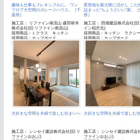
趣味も仕事もフレキシブルに。 ワン
変形地を最大限に活かし こだ
フロア大空間のガレージハウス。［千
詰まった“ちょうどいい”家。［
葉県］
県］
施工店： リファイン南流山 森田材木
施工店： 田畑建設株式会社(旧
株式会社(旧:リファイン南流山)
イン稲沢北)
採用商品：Ｌクラス キッチン
採用商品：キッチン ラクシ
採用商品：カップボード
採用商品：カップボード
採用商品：床材ベリティスフローリン
採用商品：内装ドア ベリテ
グトリプルコート
採用商品：床材 アーキスペ
ーリングS
大好きな空間を夫婦で楽しむ住まいへ
大好きな空間を夫婦で楽しむ
施工店： シンセイ建設株式会社(旧:リ
施工店： シンセイ建設株式会社
ファインおおぶ)
ファインおおぶ)