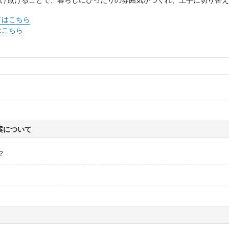
け点けることで、暮らしにぴったりの雰囲気がつくれ、上手に切り替え
てはこちら
はこちら
案について
？