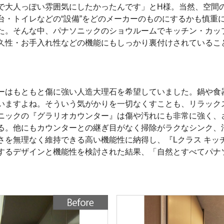
で大人っぽい雰囲気にしたかったんです」とH様。当然、空間
台・トイレなどの“設備”をどのメーカーのものにするかも慎重
た。そんな中、パナソニックのショウルームでキッチン・カッ
久性・お手入れ性などの機能にもしっかり裏付けされているこ
ーはもともと傷に強い人造大理石を希望していました。鍋や食
いますよね。そういう気がかりを一切なくすことも、リラック
ニックの『グラリオカウンター』は傷や汚れにも非常に強く、
る。他にもカウンターとの継ぎ目がなく掃除がラクなシンク、
さを無理なく維持できる高い機能性に納得し、『Lクラス キッ
するデザインと機能性を検討された結果、「自然とすべてパナ