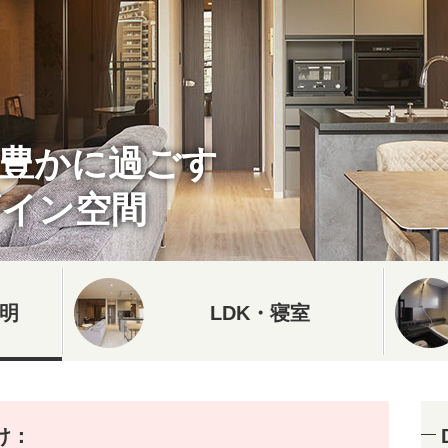
心豊かに過ごす
ザイン空間
明
LDK・寝室
け：