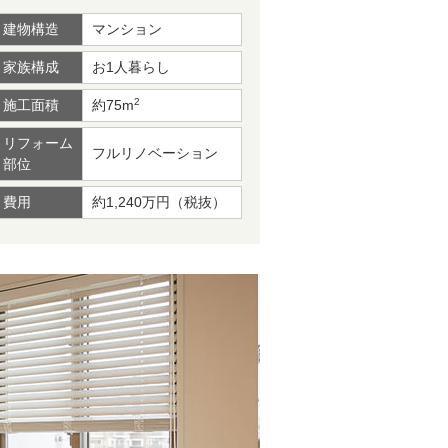
建物構造
マンション
家族構成
お1人暮らし
2
施工面積
約75m
リフォーム
フルリノベーション
部位
費用
約1,240万円（税抜）