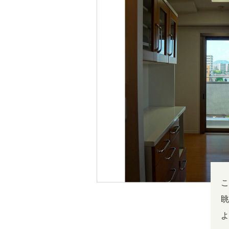
こ
眺
よ