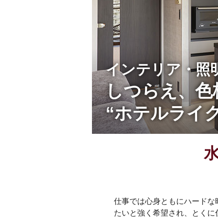
インテリア・照
しつらえ、色
“ホテルライ
仕事では心身ともにハードな
たいと強く希望され、とくに