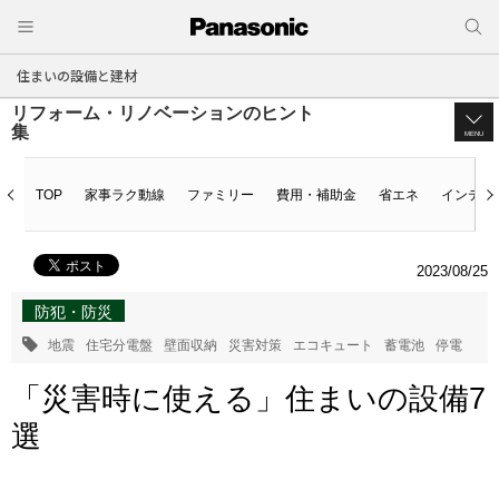
住まいの設備と建材
リフォーム・リノベーションのヒント
集
MENU
TOP
家事ラク動線
ファミリー
費用・補助金
省エネ
インテリ
2023/08/25
防犯・防災
地震
住宅分電盤
壁面収納
災害対策
エコキュート
蓄電池
停電
「災害時に使える」住まいの設備7
選