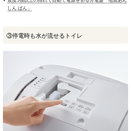
震度5強以上の揺れで自動で電源を切る分電盤「地震あん
しん ばん」
③停電時も水が流せるトイレ