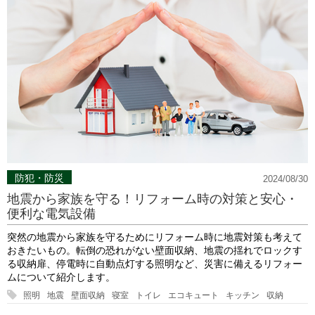
防犯・防災
2024/08/30
地震から家族を守る！リフォーム時の対策と安心・
便利な電気設備
突然の地震から家族を守るためにリフォーム時に地震対策も考えて
おきたいもの。転倒の恐れがない壁面収納、地震の揺れでロックす
る収納扉、停電時に自動点灯する照明など、災害に備えるリフォー
ムについて紹介します。
照明
地震
壁面収納
寝室
トイレ
エコキュート
キッチン
収納