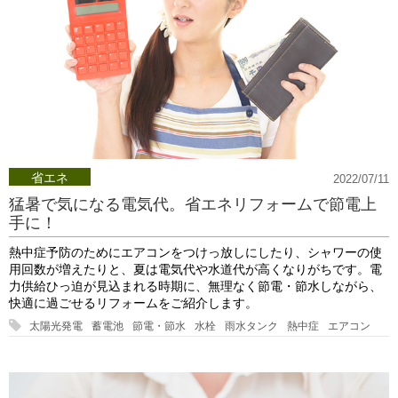
省エネ
2022/07/11
猛暑で気になる電気代。省エネリフォームで節電上
手に！
熱中症予防のためにエアコンをつけっ放しにしたり、シャワーの使
用回数が増えたりと、夏は電気代や水道代が高くなりがちです。電
力供給ひっ迫が見込まれる時期に、無理なく節電・節水しながら、
快適に過ごせるリフォームをご紹介します。
太陽光発電
蓄電池
節電・節水
水栓
雨水タンク
熱中症
エアコン