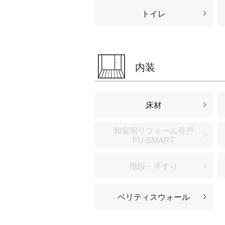
トイレ
内装
床材
和室用リフォーム引戸
FU-SMART
階段・手すり
ベリティスウォール