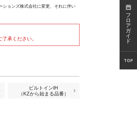
ューションズ株式会社に変更、それに伴い
フ
ロ
ア
ガ
イ
ご了承ください。
ド
ビルトインIH
（KZから始まる品番）