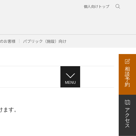
個人向けトップ
のお客様
パブリック（施設）向け
相
談
予
MENU
約
けます。
ア
ク
セ
ス