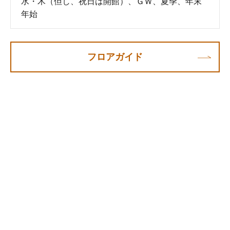
水・木（但し、祝日は開館）、ＧＷ、夏季、年末
年始
フロアガイド