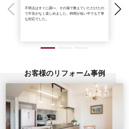
不明点はすぐに調べ、その場で教えていただけたの
シャワー
で不安がなく楽しめました。時間が短い中でも丁寧
した。商
な対応でした。
た。
お客様のリフォーム事例