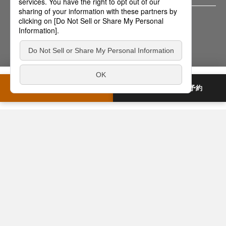
商品のご見学（最新設備を体験）
商品のご相談・プランニング
リフォーム会社のご紹介
住まいづくりのレシピ
来場を予約
オンライン相談を予約
全国ショールームトップ
オンラインで相談・見学
バーチャルショールーム
オンライン相談サービス
Panasonicの住まい・くらし SNSアカウント