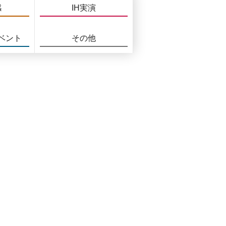
感
IH実演
ベント
その他