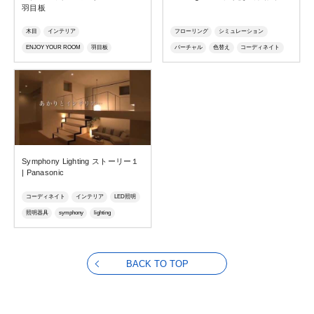
羽目板
木目
インテリア
フローリング
シミュレーション
ENJOY YOUR ROOM
羽目板
バーチャル
色替え
コーディネイト
カフェ風キッチン
腰壁
天井
インテリア
内装
AR
仮想現実
カスタムパーツ
北欧
部屋づくり
マーカーレス
在宅勤務
Symphony Lighting ストーリー１
| Panasonic
コーディネイト
インテリア
LED照明
照明器具
symphony
lighting
照明設計
照明デザイン
BACK TO TOP