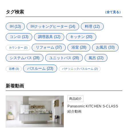
タグ検索
（全て見る）
IH
(13)
IHクッキングヒーター
(14)
料理
(12)
コンロ
(13)
調理器具
(12)
キッチン
(20)
リフォーム
(37)
浴室
(28)
お風呂
(33)
カウンター
(2)
システムバス
(28)
ユニットバス
(28)
風呂
(22)
バスルーム
(23)
浴槽
(3)
パナソニックバスルーム
(2)
新着動画
商品紹介
Panasonic KITCHEN S-CLASS
紹介動画