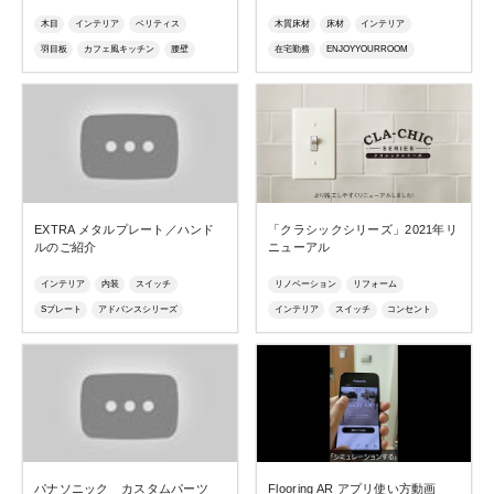
木目
インテリア
ベリティス
木質床材
床材
インテリア
羽目板
カフェ風キッチン
腰壁
在宅勤務
ENJOYYOURROOM
天井
北欧
部屋づくり
在宅勤務
グレイッシュ
ニュアンスカラー
シック
質感
マイスターズウッドフロアー
マイスターズウッドフロアーkihada
EXTRA メタルプレート／ハンド
「クラシックシリーズ」2021年リ
ルのご紹介
ニューアル
インテリア
内装
スイッチ
リノベーション
リフォーム
Sプレート
アドバンスシリーズ
インテリア
スイッチ
コンセント
インテリアコーディネート
SO-STYLE
インテリアコーディネート
おしゃれ
おしゃれ
デザイナーズ
配線器具
デザイナーズ
アメリカンスイッチ
高級
タンブラスイッチ
レトロ
パナソニック カスタムパーツ
Flooring AR アプリ使い方動画