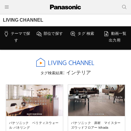
LIVING CHANNEL
テーマで探
部位で探す
タグ 検索
動画一覧
す
出力用
: インテリア
タグ検索結果
パナソニック ベリティスウォー
パナソニック 床材 マイスター
ル パネリング
ズウッドフロアー kihada