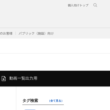
個人向けトップ
のお客様
パブリック（施設）向け
動画一覧
出力用
タグ検索
（全て見る）