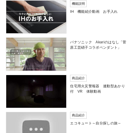
機能説明
IH 機能紹介動画 お手入れ
パナソニック Akariのはなし「菅
原工芸硝子コラボペンダント」
商品紹介
住宅用火災警報器 連動型あかり
付 VR 体験動画
商品紹介
エコキュート～自分探しの旅～