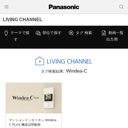
LIVING CHANNEL
テーマで探
部位で探す
タグ 検索
動画一覧
す
出力用
: Windea-C
タグ検索結果
マンションインターホン Windea-
C PLUS 機器説明動画