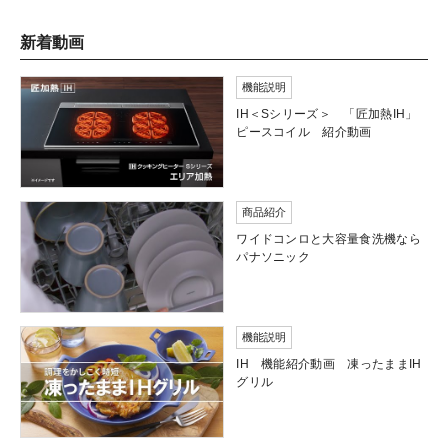
新着動画
機能説明
IH＜Sシリーズ＞ 「匠加熱IH」
ピースコイル 紹介動画
商品紹介
ワイドコンロと大容量食洗機なら
パナソニック
機能説明
IH 機能紹介動画 凍ったままIH
グリル