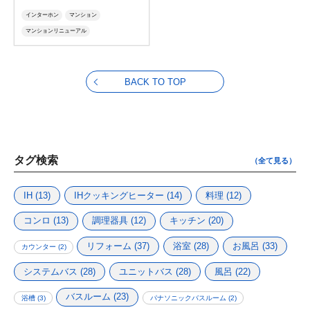
インターホン
マンション
マンションリニューアル
インターホンリニューアル
Windea-C
BACK TO TOP
タグ検索
（全て見る）
IH
(13)
IHクッキングヒーター
(14)
料理
(12)
コンロ
(13)
調理器具
(12)
キッチン
(20)
リフォーム
(37)
浴室
(28)
お風呂
(33)
カウンター
(2)
システムバス
(28)
ユニットバス
(28)
風呂
(22)
バスルーム
(23)
浴槽
(3)
パナソニックバスルーム
(2)