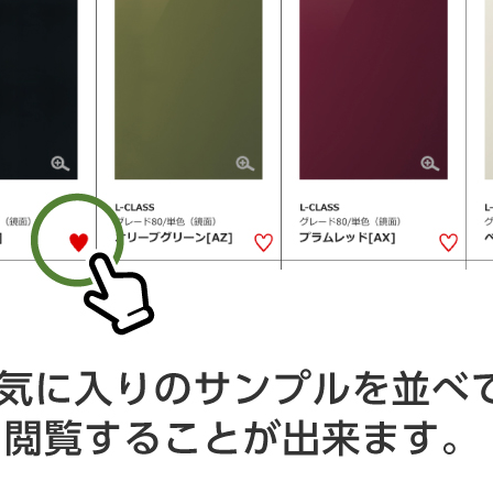
子育てグリーン住宅支援事業
コ
ハ
子育て世帯などに対して、「ZEH水準を大きく上
し
回る省エネ住宅」の導入や、2030年度までの「新
パ
築住宅のZEH基準の水準の省エネルギー性能確
小
保」の義務化に向けた裾野の広い支援を行うとと
く
もに、既存住宅について、省エネ改修等への支援
を行う事業です。