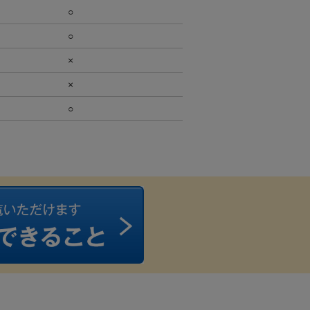
○
○
×
×
○