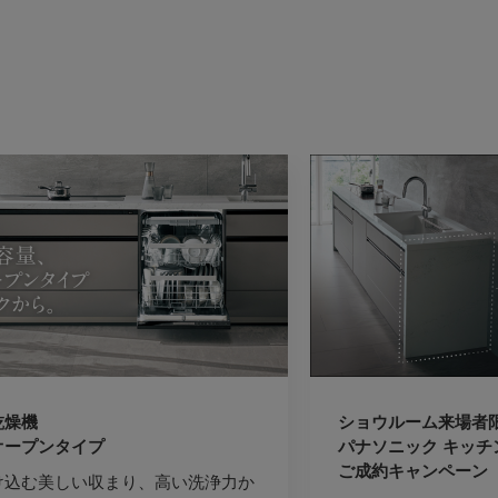
乾燥機
ショウルーム来場者
オープンタイプ
パナソニック キッチ
ご成約キャンペーン
け込む美しい収まり、高い洗浄力か