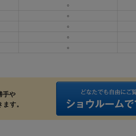
○
○
○
○
○
勝手や
きます。