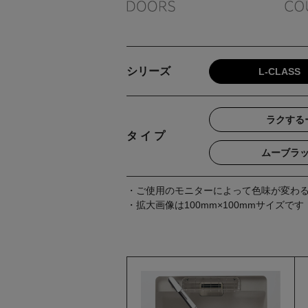
シリーズ
L-CLASS
ラクする
タ イ プ
ムーブラ
・ご使用のモニターによって色味が変わ
・拡大画像は100mm×100mmサイズです