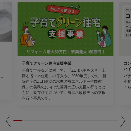
子育てグリーン住宅支援事業
コ
ハ
子育て世帯などに対して、「ZEH水準を大きく上
し
回る省エネ住宅」の導入や、2030年度までの「新
パ
築住宅のZEH基準の水準の省エネルギー性能確
小
保」の義務化に向けた裾野の広い支援を行うとと
く
もに、既存住宅について、省エネ改修等への支援
を行う事業です。