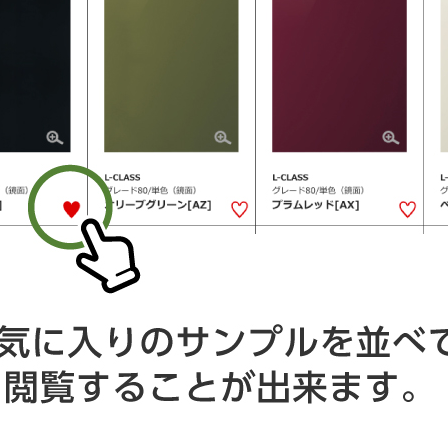
グレード1/メラミン
ホワイト[MW]
※CORIANカウンターの価格等の詳細は、当社営業所までお問い合
わせください。
L-CLASS
S-CLASS
人造大理石 クォーツ
○
×
人造大理石 グラリオ
S-CLASS：シベック
○
ホワイトのみ
人造大理石 フリオ
○
○
人造大理石
○
○
ステンレス
○
○