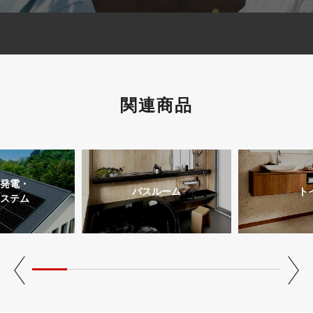
関連商品
発電・
バスルーム
ト
ステム