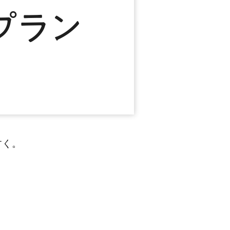
。
すく。