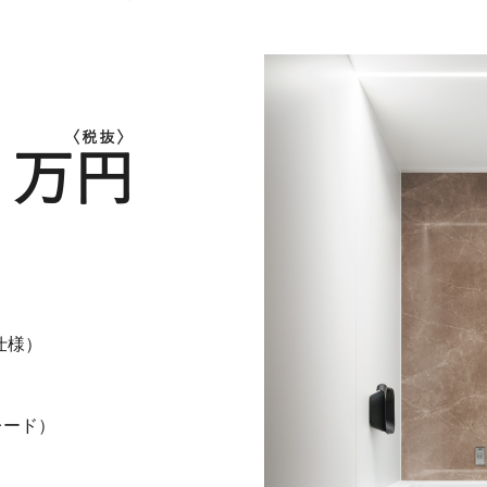
仕様）
レード）