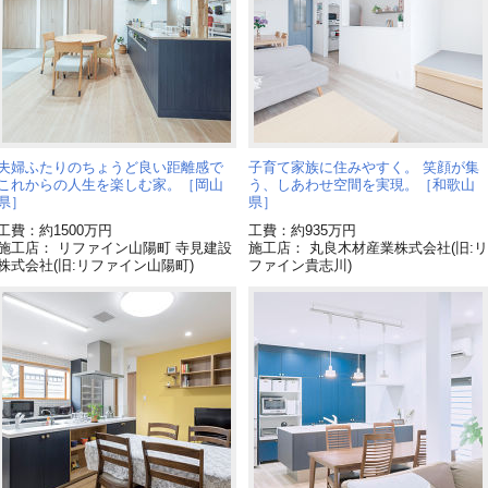
夫婦ふたりのちょうど良い距離感で
子育て家族に住みやすく。 笑顔が集
これからの人生を楽しむ家。［岡山
う、しあわせ空間を実現。［和歌山
県］
県］
工費：約1500万円
工費：約935万円
施工店： リファイン山陽町 寺見建設
施工店： 丸良木材産業株式会社(旧:リ
株式会社(旧:リファイン山陽町)
ファイン貴志川)