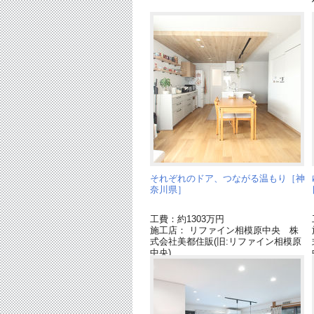
それぞれのドア、つながる温もり［神
奈川県］
工費：約1303万円
施工店： リファイン相模原中央 株
式会社美都住販(旧:リファイン相模原
中央)