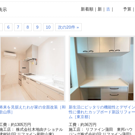
新着順
｜新｜
古
｜
予算
表示
6
7
8
9
10
次の20件 »
将来を見据えたわが家の全面改装［和
新生活にピッタリの機能性とデザイ
歌山県］
性に優れたカップボード新設リフォ
ム［東京都］
工費：約1305万円
工費：約36万円
施工店： 株式会社木地由ナショナル
施工店： リファイン蒲田 東邦ハウ
建材社(旧:リファイン和歌山東)
ジング株式会社(旧:リファイン蒲田)