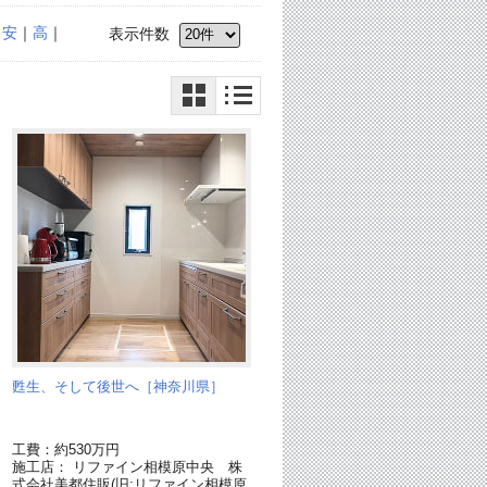
｜
安
｜
高
｜
表示件数
ン
甦生、そして後世へ［神奈川県］
ー
工費：約530万円
施工店： リファイン相模原中央 株
式会社美都住販(旧:リファイン相模原