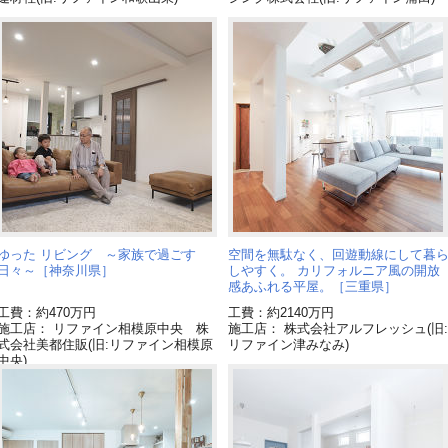
ゆった リビング ～家族で過ごす
空間を無駄なく、回遊動線にして暮
日々～［神奈川県］
しやすく。 カリフォルニア風の開放
感あふれる平屋。［三重県］
工費：約470万円
工費：約2140万円
施工店： リファイン相模原中央 株
施工店： 株式会社アルフレッシュ(旧:
式会社美都住販(旧:リファイン相模原
リファイン津みなみ)
中央)