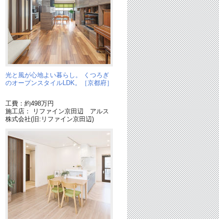
光と風が心地よい暮らし。 くつろぎ
のオープンスタイルLDK。［京都府］
工費：約498万円
施工店： リファイン京田辺 アルス
株式会社(旧:リファイン京田辺)