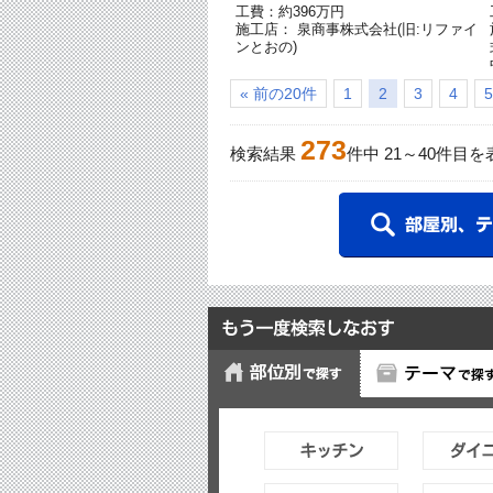
工費：約396万円
施工店： 泉商事株式会社(旧:リファイ
ンとおの)
« 前の20件
1
2
3
4
5
273
検索結果
件中
21
～
40
件目を