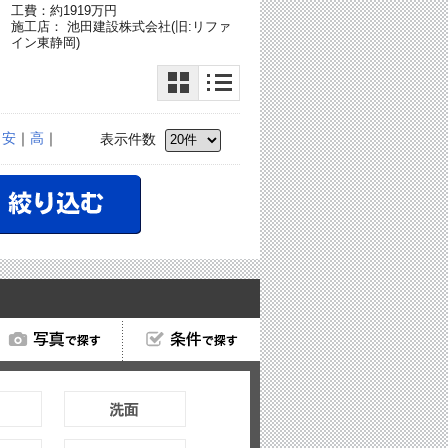
工費：約1919万円
施工店： 池田建設株式会社(旧:リファ
イン東静岡)
｜
安
｜
高
｜
表示件数