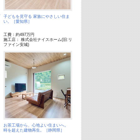
ダ
子どもを見守る 家族にやさしい住ま
い。［愛知県］
工費：約497万円
施工店： 株式会社ナイスホーム(旧:リ
ファイン安城)
お茶工場から、心地よい住まいへ。
時を超えた建物再生。［静岡県］