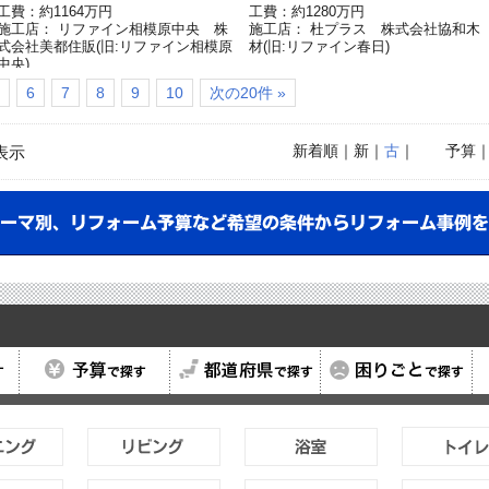
工費：約1164万円
工費：約1280万円
施工店： リファイン相模原中央 株
施工店： 杜プラス 株式会社協和木
式会社美都住販(旧:リファイン相模原
材(旧:リファイン春日)
中央)
6
7
8
9
10
次の20件 »
新着順
｜新｜
古
｜
予算
表示