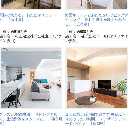
家族が集まる。 あたたかリフォー
対面キッチンとあたたかいリビング
ム。［福井県］
イニング。 憧れと理想を叶えた暮ら
し。［広島県］
工費：約916万円
工費：約600万円
施工店： 松山建設株式会社(旧:リファ
施工店： 株式会社ジール(旧:リファイ
イン勝山)
ン安佐)
プラス3.6帖の魔法。 リビングを広
最上階の上質空間で過ごす 夫婦ふた
く、生活動線をスムーズに。［神奈川
りのゆったり時間。 ＜デザインアワ
県］
ード2022 マ...［福岡県］