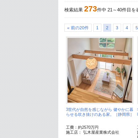
273
検索結果
件中
21
～
40
件目を
« 前の20件
1
2
3
4
5
3世代が自然を感じながら 健やかに暮
らせる吹き抜けのある家。［静岡県］
工費：約2570万円
施工店： 弘木屋産業株式会社