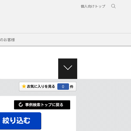
個人向けトップ
のお客様
M
E
N
0
U