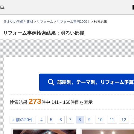
こ
こ
か
ら
本
住まいの設備と建材
>
リフォーム
>
リフォーム事例1000！
>
検索結果
文
で
す
リフォーム事例検索結果：明るい部屋
。
273
検索結果
件中
141
～
160
件目を表示
« 前の20件
4
5
6
7
8
9
10
11
12