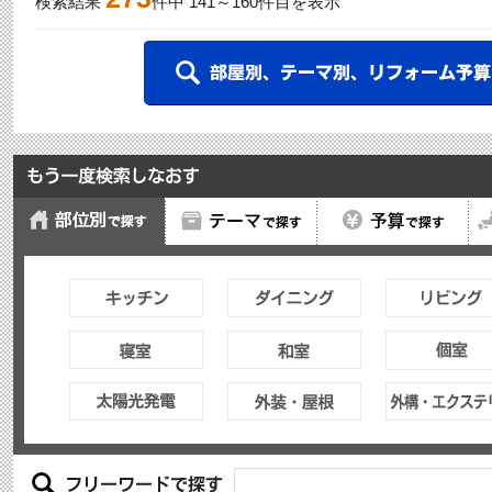
検索結果
件中
141
～
160
件目を表示