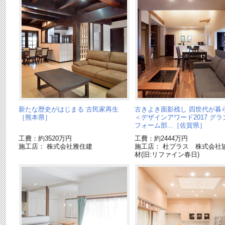
新たな歴史がはじまる 古民家再生
古きよき面影残し 四世代が暮
［熊本県］
＜デザインアワード2017 グ
フォーム部...［佐賀県］
工費：約3520万円
工費：約2444万円
施工店： 株式会社雅住建
施工店： 杜プラス 株式会社
材(旧:リファイン春日)