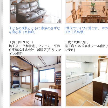
子どもの成長とともに 家族のきずな
3世代でワイワイ過ごす、 ポ
を育む家［京都府］
LDK［広島県］
工費：約690万円
工費：約813万円
施工店： 平和住宅リフォーム 平和
施工店： 株式会社ジール(旧:
住宅建設株式会社 城陽店(旧:リファ
ン安佐)
イン城陽)