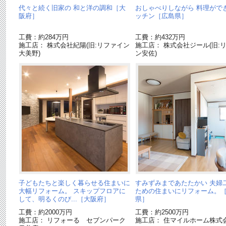
代々と続く旧家の 和と洋の調和［大
おしゃべりしながら 料理がで
阪府］
ッチン［広島県］
工費：約284万円
工費：約432万円
施工店： 株式会社紀陽(旧:リファイン
施工店： 株式会社ジール(旧:
大美野)
ン安佐)
子どもたちと楽しく暮らせる住まいに
すみずみまであたたかい 夫婦
大幅リフォーム。 スキップフロアに
ための住まいにリフォーム。
して、明るくのび...［大阪府］
県］
工費：約2000万円
工費：約2500万円
施工店： リフォーる セブンパーク
施工店： 住マイルホーム株式