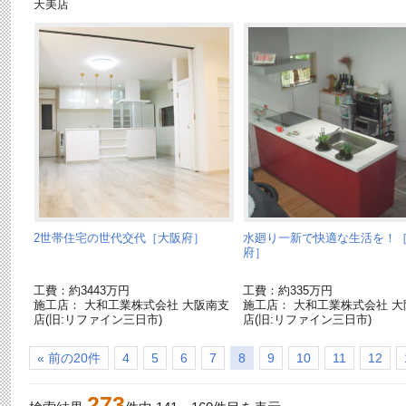
天美店
2世帯住宅の世代交代［大阪府］
水廻り一新で快適な生活を！
府］
工費：約3443万円
工費：約335万円
施工店： 大和工業株式会社 大阪南支
施工店： 大和工業株式会社 大
店(旧:リファイン三日市)
店(旧:リファイン三日市)
« 前の20件
4
5
6
7
8
9
10
11
12
273