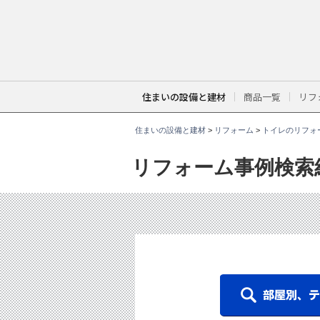
こ
こ
か
ら
本
文
で
す
。
住まいの設備と建材
商品一覧
リフ
住まいの設備と建材
>
リフォーム
>
トイレのリフォ
リフォーム事例検索