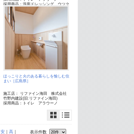
採用商品：洗面ドレッシング ウツク
シーズ
ラ
採用商品：バスルーム ココチーノ
[終了品]
わ
ほっこりと火のある暮らしを愉しむ住
まい［広島県］
施工店： リファイン海田 株式会社
竹野内建設(旧:リファイン海田)
採用商品：トイレ アラウーノ
ラ
｜
安
｜
高
｜
表示件数