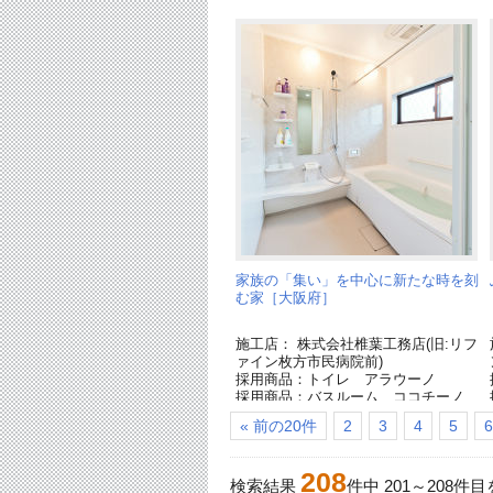
家族の「集い」を中心に新たな時を刻
む家［大阪府］
施工店： 株式会社椎葉工務店(旧:リフ
ァイン枚方市民病院前)
採用商品：トイレ アラウーノ
採用商品：バスルーム ココチーノ
[終了品]
« 前の20件
2
3
4
5
6
採用商品：洗面ドレッシング シーラ
イン
208
検索結果
件中
201
～
208
件目