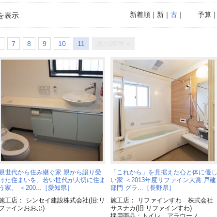
新着順
｜新｜
古
｜
予算
を表示
7
8
9
10
11
次の20件 »
親世代から住み継ぐ家 親から譲り受
「これから」を見据えた心と体に優
けた住まいを、若い世代が大切に住ま
い家 ＜2013年度リファイン大賞 戸建
う家。 ＜200...［愛知県］
部門 グラ...［長野県］
施工店： シンセイ建設株式会社(旧:リ
施工店： リファインすわ 株式会社
ファインおおぶ)
サスナカ(旧:リファインすわ)
採用商品：トイレ アラウーノ