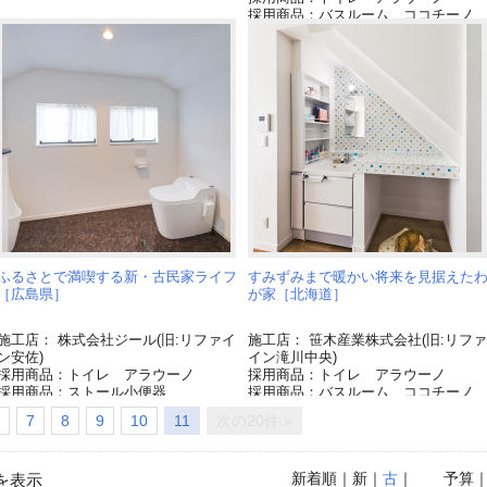
採用商品：バスルーム ココチーノ
[終了品]
採用商品：洗面ドレッシング シー
イン
ふるさとで満喫する新・古民家ライフ
すみずみまで暖かい将来を見据えた
［広島県］
が家［北海道］
施工店： 株式会社ジール(旧:リファイ
施工店： 笹木産業株式会社(旧:リファ
ン安佐)
イン滝川中央)
採用商品：トイレ アラウーノ
採用商品：トイレ アラウーノ
採用商品：ストール小便器
採用商品：バスルーム ココチーノ
[終了品]
7
8
9
10
11
次の20件 »
採用商品：洗面ドレッシング シー
イン
新着順
｜新｜
古
｜
予算
を表示