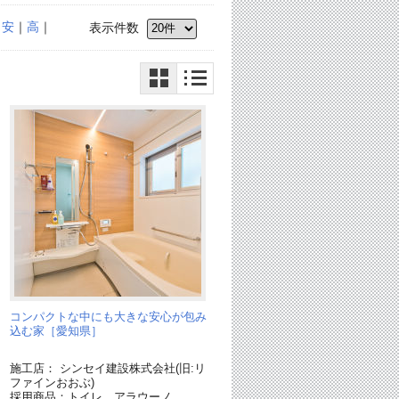
｜
安
｜
高
｜
表示件数
し
コンパクトな中にも大きな安心が包み
込む家［愛知県］
施工店： シンセイ建設株式会社(旧:リ
ファインおおぶ)
採用商品：トイレ アラウーノ