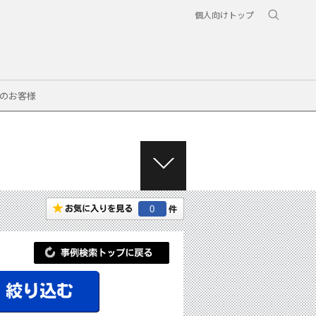
個人向けトップ
のお客様
M
E
N
0
U