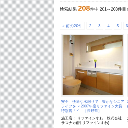
208
検索結果
件中
201
～
208
件目
« 前の20件
2
3
4
5
6
安全 快適な水廻りで 豊かなシニア
ライフを ＜2007年度リファイン大賞
特別賞「イ...［長野県］
施工店： リファインすわ 株式会社
サスナカ(旧:リファインすわ)