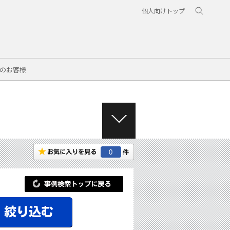
個人向けトップ
のお客様
M
E
N
0
U