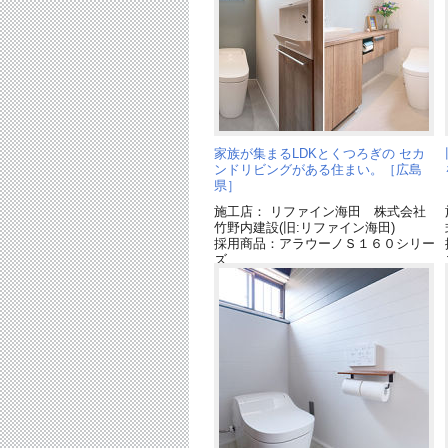
家族が集まるLDKとくつろぎの セカ
ンドリビングがある住まい。［広島
県］
施工店： リファイン海田 株式会社
竹野内建設(旧:リファイン海田)
採用商品：アラウーノＳ１６０シリー
ズ