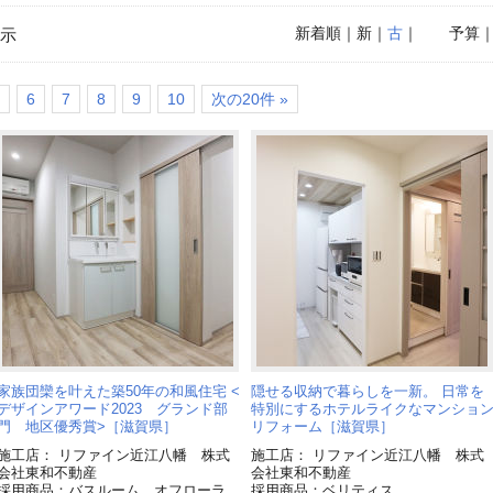
新着順
｜新｜
古
｜
予算
示
6
7
8
9
10
次の20件 »
家族団欒を叶えた築50年の和風住宅 <
隠せる収納で暮らしを一新。 日常を
デザインアワード2023 グランド部
特別にするホテルライクなマンショ
門 地区優秀賞>［滋賀県］
リフォーム［滋賀県］
施工店： リファイン近江八幡 株式
施工店： リファイン近江八幡 株式
会社東和不動産
会社東和不動産
採用商品：バスルーム オフローラ
採用商品：ベリティス