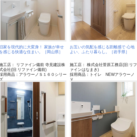
旧家を現代的に大変身！ 家族が幸せ
お互いの気配を感じる距離感で 心地
を感じる快適な住まい。［岡山県］
よい、ふたり暮らし。［岩手県］
施工店： リファイン備前 寺見建設株
施工店： 株式会社菅原工務店(旧:リフ
式会社(旧:リファイン備前)
ァインはなまき)
採用商品：アラウーノＳ１６０シリー
採用商品：トイレ NEWアラウーノ
ズ
Ｖ
採用商品：内装ドア ベリティス
採用商品：床材 フィットフロアー
採用商品：床材 ベリティスフロア
ベースコート