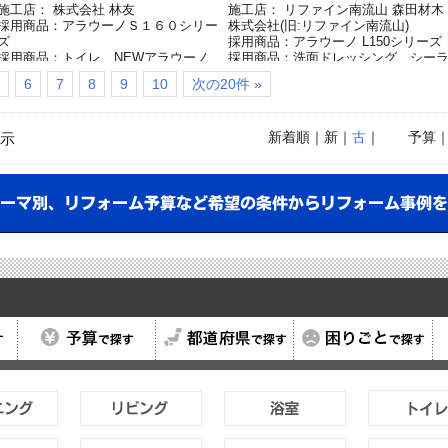
施工店： 株式会社 林友
施工店： リファイン南流山 森田材木
採用商品：アラウーノＳ１６０シリー
株式会社(旧:リファイン南流山)
ズ
採用商品：アラウーノ L150シリーズ
採用商品：トイレ NEWアラウーノ
採用商品：洗面ドレッシング シー
Ｖ
イン
6
7
8
9
10
次の20件 »
採用商品：アラウーノ トイレカウン
採用商品：床材 ラピスタイルフロ
ター
ー
採用商品：内装ドア ベリティス
新着順
｜新｜
古
｜
予算
示