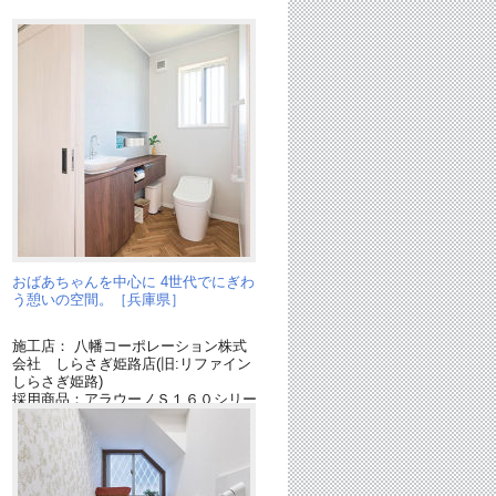
おばあちゃんを中心に 4世代でにぎわ
う憩いの空間。［兵庫県］
施工店： 八幡コーポレーション株式
会社 しらさぎ姫路店(旧:リファイン
ー
しらさぎ姫路)
採用商品：アラウーノＳ１６０シリー
ラ
ズ
採用商品：アラウーノ トイレカウン
ター
採用商品：内装ドア ベリティス