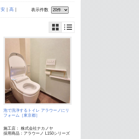
｜
安
｜
高
｜
表示件数
泡で洗浄するトイレ アラウーノにリ
ン
フォーム［東京都］
施工店： 株式会社ナカノヤ
採用商品：アラウーノ L150シリーズ