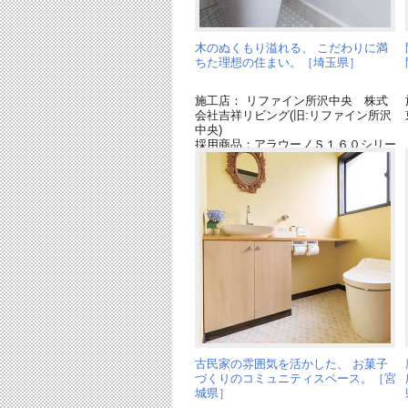
木のぬくもり溢れる、 こだわりに満
ちた理想の住まい。［埼玉県］
施工店： リファイン所沢中央 株式
会社吉祥リビング(旧:リファイン所沢
中央)
採用商品：アラウーノＳ１６０シリー
ズ
古民家の雰囲気を活かした、 お菓子
づくりのコミュニティスペース。［宮
城県］