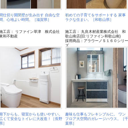
間仕切り開閉壁が生み出す 自由な空
初めての子育てをサポートする 家事
間、心地よい時間。［滋賀県］
ラクな住まい。［和歌山県］
施工店： リファイン草津 株式会社
施工店： 丸良木材産業株式会社 和
東和不動産
歌山南店(旧:リファイン和歌山南)
採用商品：アラウーノＳ１６０シリ
ズ
採用商品：アラウーノ手洗い
採用商品：トイレ NEWアラウーノ
Ｖ
廊下からも、寝室からも使いやすい。
趣味も仕事もフレキシブルに。 ワン
広くて安全なトイレに大改造！［長野
フロア大空間のガレージハウス。［
県］
葉県］