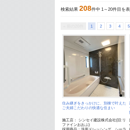
208
検索結果
件中
1
～
20
件目を表
« 前の20件
1
2
3
4
5
住み継ぎをきっかけに、別棟で叶えた
ご夫婦こだわりの快適な住まい
施工店： シンセイ建設株式会社(旧:リ
ファインおおぶ)
採用商品：洗面ドレッシング シーラ