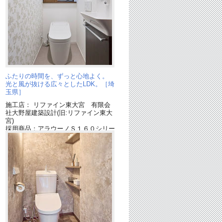
ふたりの時間を、ずっと心地よく。
光と風が抜ける広々としたLDK。［埼
玉県］
施工店： リファイン東大宮 有限会
社大野屋建築設計(旧:リファイン東大
宮)
採用商品：アラウーノＳ１６０シリー
ズ
採用商品：アラウーノ手洗い
ー