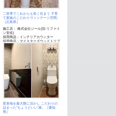
二世帯でこれからも長く住まう 子育
て家族のこだわりヴィンテージ空間。
［広島県］
施工店： 株式会社ジール(旧:リファイ
ン安佐)
ー
採用商品：インテリアカウンター
採用商品：マイスターズウッドトリプ
ル パーケット
変形地を最大限に活かし こだわりの
千
詰まった“ちょうどいい”家。［愛知
県］