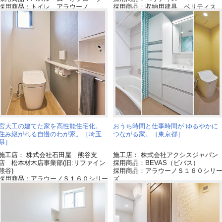
採用商品：トイレ アラウーノ
採用商品：収納用建具 ベリティス
採用商品：ベリティス
採用商品：ベリティスフロアー ダブ
ルコート
宮大工の建てた家を高性能住宅化。
おうち時間と仕事時間が ゆるやかに
住み継がれる自慢のわが家。［埼玉
つながる家。［東京都］
県］
施工店： 株式会社石田屋 熊谷支
施工店： 株式会社アクシスジャパン
店 松本材木店事業部(旧:リファイン
採用商品：BEVAS（ビバス）
熊谷)
採用商品：アラウーノＳ１６０シリ
採用商品：アラウーノＳ１６０シリー
ズ
ズ
採用商品：洗面ドレッシング シー
イン