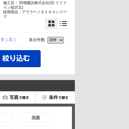
施工店： 田畑建設株式会社(旧:リファ
イン稲沢北)
採用商品：アラウーノＳ１６０シリー
ラ
ズ
ア
｜
安
｜
高
｜
表示件数