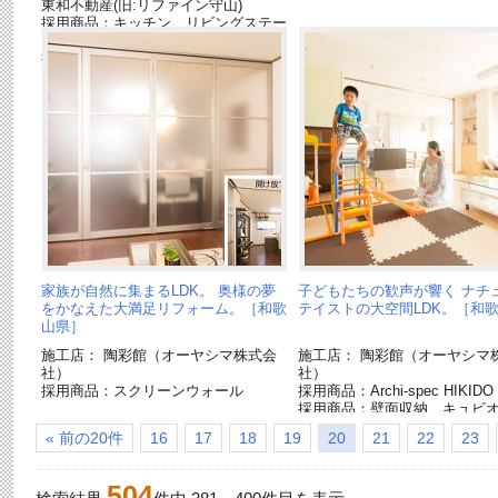
東和不動産(旧:リファイン守山)
採用商品：キッチン リビングステー
ションL[終了品]
採用商品：リビングステーションS[終
了品]
家族が自然に集まるLDK。 奥様の夢
子どもたちの歓声が響く ナチ
をかなえた大満足リフォーム。［和歌
テイストの大空間LDK。［和
山県］
施工店： 陶彩館（オーヤシマ株式会
施工店： 陶彩館（オーヤシマ
社）
社）
採用商品：スクリーンウォール
採用商品：Archi-spec HIKIDO
採用商品：壁面収納 キュビ
採用商品：床暖房 フリーほ
« 前の20件
16
17
18
19
20
21
22
23
採用商品：LED照明 ダウン
504