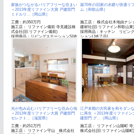
家族がつながるバリアフリーな住まい
築70年の旧家の水廻り快適リ
＜2013年度リファイン大賞 戸建部門
ム［和歌山県］
ミドルリ...［岡山県］
工費：約350万円
施工店： 株式会社木地由ナシ
施工店： リファイン備前 寺見建設株
建材社(旧:リファイン和歌山東
式会社(旧:リファイン備前)
採用商品：キッチン リビン
採用商品：リビングステーションS[終
ションL[終了品]
了品]
光が包み込むバリアフリーな住み心地
江戸末期の古民家を和モダン
＜2013年度リファイン大賞 戸建部門
に再生 ＜2013年度リファイン
セレクト...［滋賀県］
建部門 グ...［岡山県］
工費：約251万円
施工店： リファイン山陽町 寺
施工店： リファイン守山 株式会社
株式会社(旧:リファイン山陽町