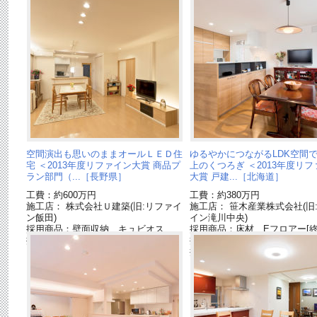
空間演出も思いのままオールＬＥＤ住
ゆるやかにつながるLDK空間
宅 ＜2013年度リファイン大賞 商品プ
上のくつろぎ ＜2013年度リ
ラン部門（...［長野県］
大賞 戸建...［北海道］
工費：約600万円
工費：約380万円
施工店： 株式会社Ｕ建築(旧:リファイ
施工店： 笹木産業株式会社(旧
ン飯田)
イン滝川中央)
採用商品：壁面収納 キュビオス
採用商品：床材 Eフロアー[終
採用商品：リビングステーションS[終
採用商品：壁面収納 キュビ
了品]
採用商品：リビングステーショ
了品]