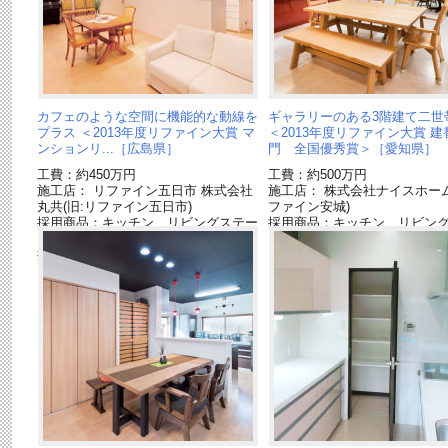
カフェのような空間に機能的な動線を
ギャラリーのある3階建て二世
プラス ＜2013年度リファイン大賞 マ
＜2013年度リファイン大賞 建
ンションリ...［広島県］
門 全国優秀賞＞［愛知県］
工費：約450万円
工費：約500万円
施工店： リファイン五日市 株式会社
施工店： 株式会社ナイスホーム
丸共(旧:リファイン五日市)
ファイン安城)
採用商品：キッチン リビングステー
採用商品：キッチン リビン
ション[終了品]
ションL[終了品]
採用商品：LED照明 ダウンライト