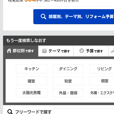
検索結果
件中
381
～
400
件目を表示