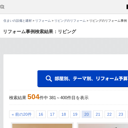
こ
こ
か
ら
本
住まいの設備と建材
>
リフォーム
>
リビングのリフォーム
>
リビングのリフォーム事例
文
で
す
リフォーム事例検索結果：リビング
。
504
検索結果
件中
381
～
400
件目を表示
« 前の20件
16
17
18
19
20
21
22
23